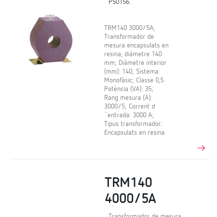
P50156.
TRM140 3000/5A,
Transformador de
mesura encapsulats en
resina, diàmetre 140
mm; Diàmetre interior
(mm): 140; Sistema:
Monofàsic; Classe 0,5
Potència (VA): 35;
Rang mesura (A):
3000/5; Corrent d
´entrada: 3000 A;
Tipus transformador:
Encapsulats en resina
TRM140
4000/5A
Transformador de mesura