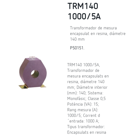
TRM140
1000/5A
Transformador de mesura
encapsulat en resina, diàmetre
140 mm
P50151.
TRM140 1000/5A,
Transformador de
mesura encapsulats en
resina, diàmetre 140
mm; Diàmetre interior
(mm): 140; Sistema:
Monofàsic; Classe 0,5
Potència (VA): 15;
Rang mesura (A):
1000/5; Corrent d
´entrada: 1000 A;
Tipus transformador:
Encapsulats en resina