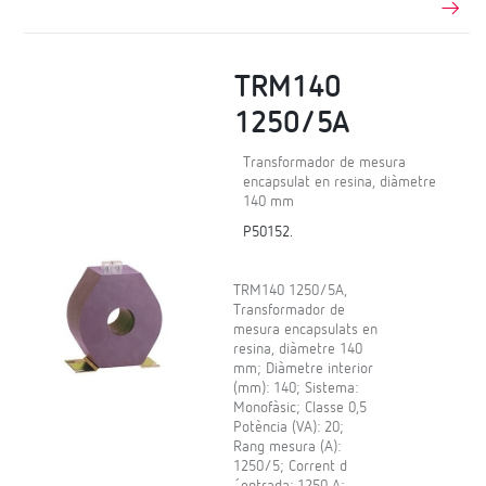
TRM140
1250/5A
Transformador de mesura
encapsulat en resina, diàmetre
140 mm
P50152.
TRM140 1250/5A,
Transformador de
mesura encapsulats en
resina, diàmetre 140
mm; Diàmetre interior
(mm): 140; Sistema:
Monofàsic; Classe 0,5
Potència (VA): 20;
Rang mesura (A):
1250/5; Corrent d
´entrada: 1250 A;