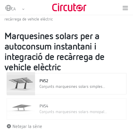
Home
Productes
Energies renovables
Marquesines solars
Marquesines solars per a autoconsum instantani i integració de
recàrrega de vehicle elèctric
Marquesines solars per a
autoconsum instantani i
integració de recàrrega de
vehicle elèctric
PVS2
Conjunts marquesines solars simples...
PVS4
Conjunts marquesines solars monopal...
Netejar la sèrie