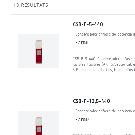
10 RESULTATS
CSB-F-5-440
Condensador trifàsic de potència a
R23958.
CSB-F-5-440, Condensador trifàsic 
fusibles;Fusibles (A): 16;Secció cabl
5;Poder de tall: 120 kA;Tensió d'ús (
CSB-F-12,5-440
Condensador trifàsic de potència a
R2395D.