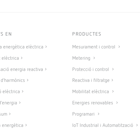
TS EN
PRODUCTES
a energètica elèctrica
Mesurament i control
 elèctrica
Metering
ció energia reactiva
Protecció i control
e d’harmònics
Reactiva i filtratge
 elèctrica
Mobilitat elèctrica
’energia
Energies renovables
sum
Programari
a energètica
IoT Industrial i Automatització