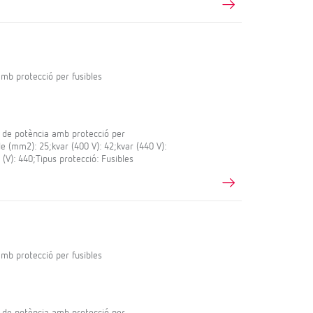
mb protecció per fusibles
 de potència amb protecció per
le (mm2): 25;kvar (400 V): 42;kvar (440 V):
 (V): 440;Tipus protecció: Fusibles
mb protecció per fusibles
 de potència amb protecció per