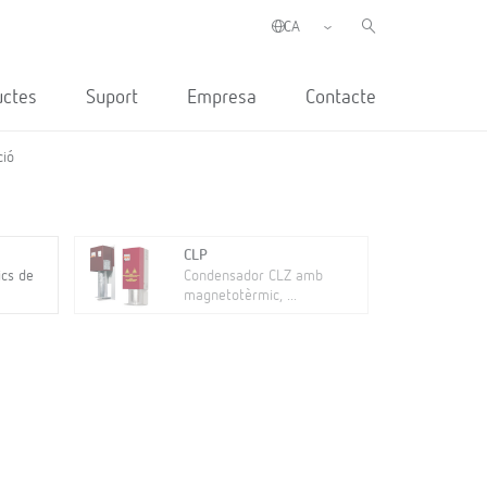
uctes
Suport
Empresa
Contacte
ció
CLP
ics de
Condensador CLZ amb
magnetotèrmic, ...