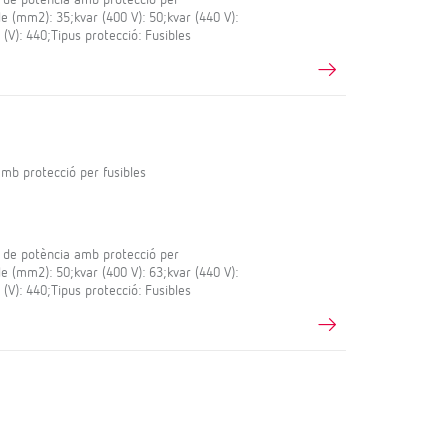
le (mm2): 35;kvar (400 V): 50;kvar (440 V):
 (V): 440;Tipus protecció: Fusibles
mb protecció per fusibles
 de potència amb protecció per
le (mm2): 50;kvar (400 V): 63;kvar (440 V):
 (V): 440;Tipus protecció: Fusibles