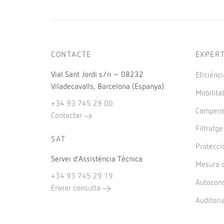
CONTACTE
EXPER
Vial Sant Jordi s/n – 08232
Eficiènci
Viladecavalls, Barcelona (Espanya)
Mobilitat
+34 93 745 29 00
Compensa
Contactar
Filtratg
SAT
Protecció
Servei d’Assistència Tècnica
Mesura d
+34 93 745 29 19
Autocon
Enviar consulta
Auditori