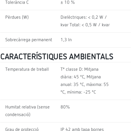
Tolerància C
± 10 %
Pèrdues (W)
Dielèctriques: < 0,2 W /
kvar Total: < 0,5 W / kvar
Sobrecàrrega permanent
1,3 In
CARACTERÍSTIQUES AMBIENTALS
Temperatura de treball
Tª classe D: Mitjana
diària: 45 ºC, Mitjana
anual: 35 ºC, màxima: 55
ºC, mínima: -25 ºC
Humitat relativa (sense
80%
condensació)
Grau de protecció
IP 42 amb tapa bornes