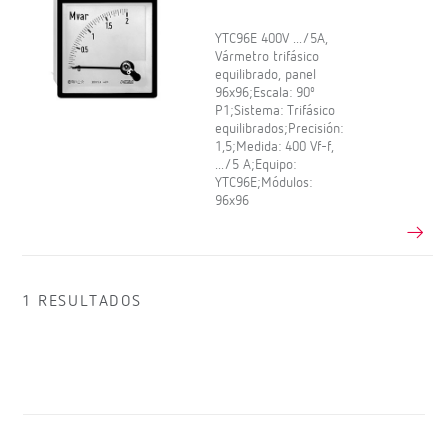
YTC96E 400V .../5A,
Vármetro trifásico
equilibrado, panel
96x96;Escala: 90º
P1;Sistema: Trifásico
equilibrados;Precisión:
1,5;Medida: 400 Vf-f,
.../5 A;Equipo:
YTC96E;Módulos:
96x96
1 RESULTADOS