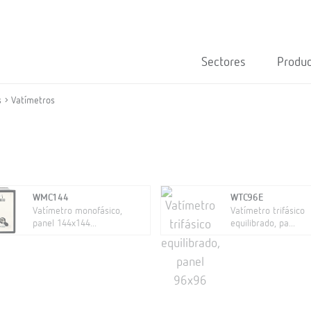
Sectores
Produ
s
Vatímetros
WMC144
WTC96E
Vatímetro monofásico,
Vatímetro trifásico
panel 144x144...
equilibrado, pa...