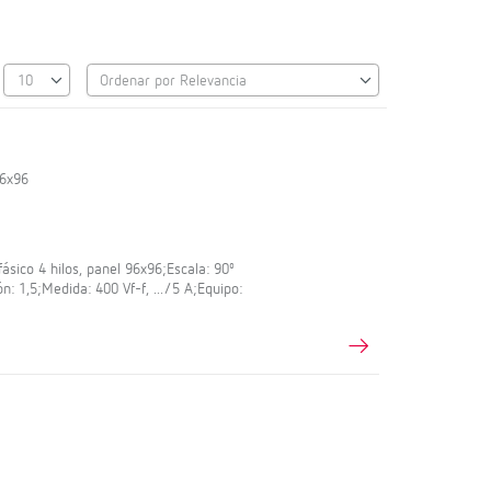
96x96
ásico 4 hilos, panel 96x96;Escala: 90º
ón: 1,5;Medida: 400 Vf-f, .../5 A;Equipo: