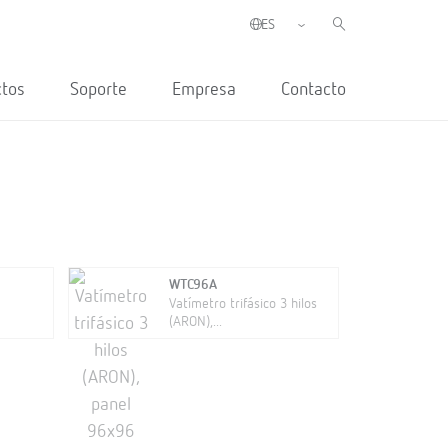
ctos
Soporte
Empresa
Contacto
WTC96A
Vatímetro trifásico 3 hilos
(ARON),...