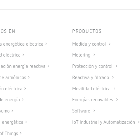
TOS EN
PRODUCTOS
a energética eléctrica
Medida y control
d eléctrica
Metering
ción energía reactiva
Protección y control
 de armónicos
Reactiva y filtrado
ón eléctrica
Movilidad eléctrica
e energía
Energías renovables
sumo
Software
a energética
IoT Industrial y Automatización
of Things