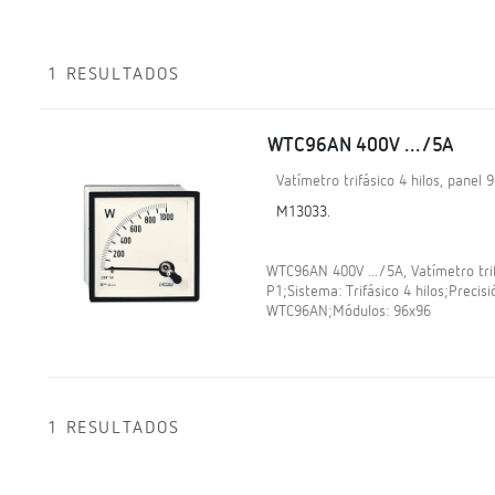
1 RESULTADOS
WTC96AN 400V .../5A
Vatímetro trifásico 4 hilos, panel 
M13033.
WTC96AN 400V .../5A, Vatímetro trif
P1;Sistema: Trifásico 4 hilos;Precisi
WTC96AN;Módulos: 96x96
1 RESULTADOS