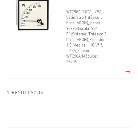
WTC96A 110V .../5A,
Vatímetro trifásico 3
hilos (ARON), panel
96x96;Escala: 90º
P1;Sistema: Trifásico 3
hilos (ARON);Precisión:
1,5;Medida: 110 Vf-f,
.../5A;Equipo:
WTC96A;Módulos:
96x96
1 RESULTADOS