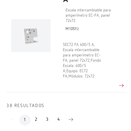
Escala intercambiable para
amperímetro EC-FA, panel
72x72
M105YJ.
SEC72 FA 400/5 A,
Escala intercambiable
para amperímetro EC-
FA, panel 72x72;Fondo
Escala: 400/5
A;Equipo: EC72
FA;Módulos: 72x72
38 RESULTADOS
2
3
4
1