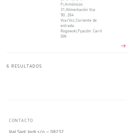
Fi;Armónicos:
31;Alimentación Vca:
90...264
Vca/Vcc;Corriente de
entrada:
Rogowski;Fijación: Carril
DIN
6 RESULTADOS
CONTACTO
Vial Sant Jordi s/n – 08232