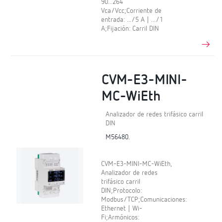
90...264
Vca/Vcc;Corriente de
entrada: .../5 A | .../1
A;Fijación: Carril DIN
CVM-E3-MINI-
MC-WiEth
Analizador de redes trifásico carril
DIN
M56480.
CVM-E3-MINI-MC-WiEth,
Analizador de redes
trifásico carril
DIN;Protocolo:
Modbus/TCP;Comunicaciones:
Ethernet | Wi-
Fi;Armónicos: