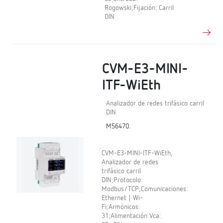
Rogowski;Fijación: Carril
DIN
CVM-E3-MINI-
ITF-WiEth
Analizador de redes trifásico carril
DIN
M56470.
CVM-E3-MINI-ITF-WiEth,
Analizador de redes
trifásico carril
DIN;Protocolo:
Modbus/TCP;Comunicaciones:
Ethernet | Wi-
Fi;Armónicos:
31;Alimentación Vca: