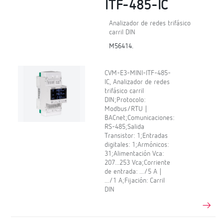
ITF-485-IC
Analizador de redes trifásico
carril DIN
M56414.
CVM-E3-MINI-ITF-485-
IC, Analizador de redes
trifásico carril
DIN;Protocolo:
Modbus/RTU |
BACnet;Comunicaciones:
RS-485;Salida
Transistor: 1;Entradas
digitales: 1;Armónicos:
31;Alimentación Vca:
207...253 Vca;Corriente
de entrada: .../5 A |
.../1 A;Fijación: Carril
DIN