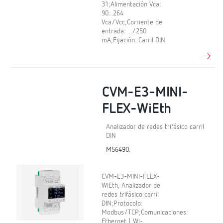
31;Alimentación Vca:
90...264
Vca/Vcc;Corriente de
entrada: .../250
mA;Fijación: Carril DIN
CVM-E3-MINI-
FLEX-WiEth
Analizador de redes trifásico carril
DIN
M56490.
CVM-E3-MINI-FLEX-
WiEth, Analizador de
redes trifásico carril
DIN;Protocolo:
Modbus/TCP;Comunicaciones:
Ethernet | Wi-