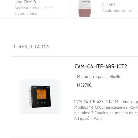
Line-CVM-D
Cir-SET
Analizadores de redes,
Analizador de redes 
Sistema Line
1 RESULTADOS
CVM-C4-ITF-485-ICT2
Multímetro panel, 96x96
M52706.
CVM-C4-ITF-485-ICT2, Multímetro pa
Modbus/RTU;Comunicaciones: RS-485;
digitales: 2;Canales de medida de cor
A;Fijación: Panel