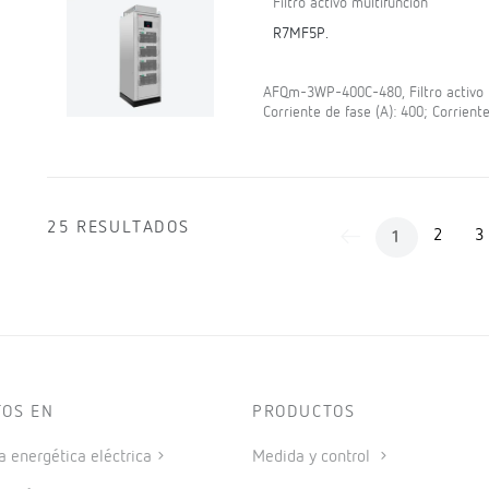
Filtro activo multifunción
R7MF5P.
AFQm-3WP-400C-480, Filtro activo mu
Corriente de fase (A): 400; Corriente
25 RESULTADOS
2
3
1
TOS EN
PRODUCTOS
a energética eléctrica
Medida y control