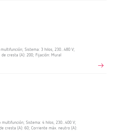
ltifunción; Sistema: 3 hilos, 230...480 V;
 de cresta (A): 200; Fijación: Mural
ultifunción; Sistema: 4 hilos, 230...400 V;
de cresta (A): 60; Corriente máx. neutro (A):