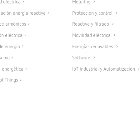
d eléctrica
Metering
ción energía reactiva
Protección y control
 de armónicos
Reactiva y filtrado
ón eléctrica
Movilidad eléctrica
e energía
Energías renovables
sumo
Software
a energética
IoT Industrial y Automatización
of Things