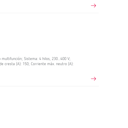
ultifunción; Sistema: 4 hilos, 230...400 V;
de cresta (A): 150; Corriente máx. neutro (A):