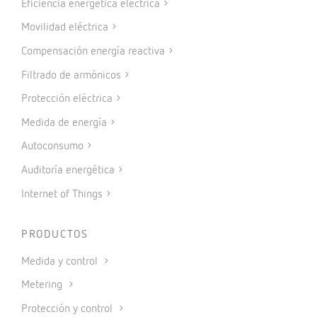
CONTACTO
Vial Sant Jordi s/n – 08232
Viladecavalls, Barcelona (España)
+34 93 745 29 00
Contactar
SAT
Servicio de Asistencia Técnica
+34 93 745 29 19
Enviar consulta
EXPERTOS EN
Eficiencia energética eléctrica
Movilidad eléctrica