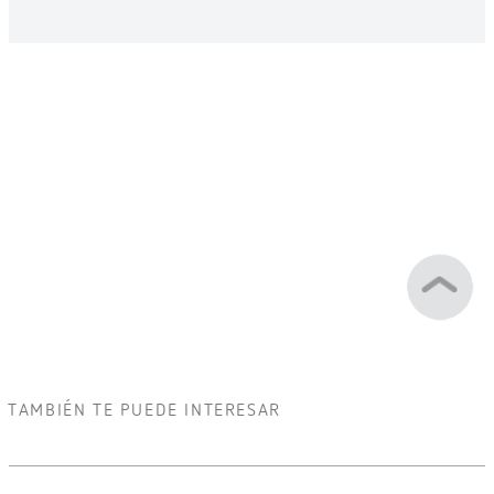
SOPORTE
Contacta con nosotros
Envíanos tu consulta y contactaremos contigo.
¿Quieres comprar?
Contacta con nuestra red comercial o busca tu
distribuidor cercano.