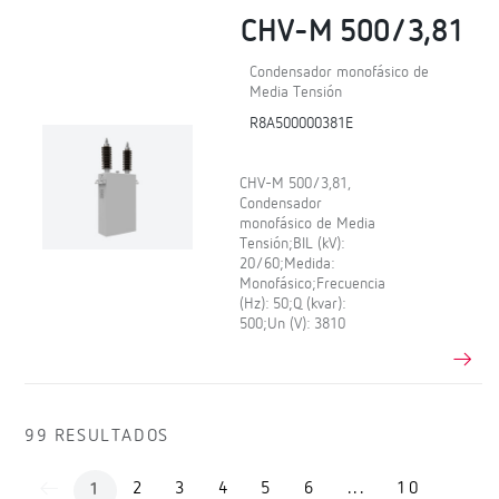
CHV-M 500/3,81
Condensador monofásico de
Media Tensión
R8A500000381E
CHV-M 500/3,81,
Condensador
monofásico de Media
Tensión;BIL (kV):
20/60;Medida:
Monofásico;Frecuencia
(Hz): 50;Q (kvar):
500;Un (V): 3810
99 RESULTADOS
2
3
4
5
6
...
10
1