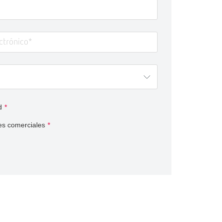
d
*
es comerciales
*