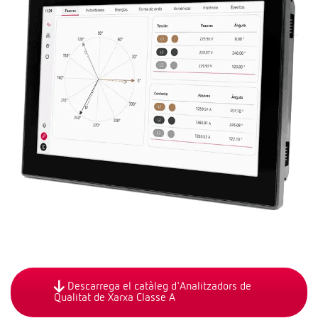
Descarrega el catàleg d'Analitzadors de
Qualitat de Xarxa Classe A