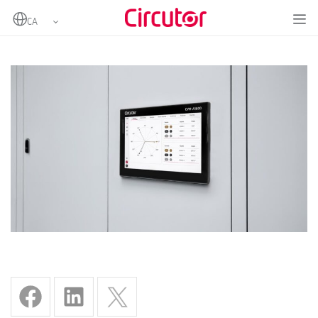
Home
CVM-A1600: l’analitzador que redefineix la qualitat de xarxa