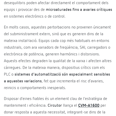
desequilibris poden afectar directament el comportament dels
equips i provocar des de
microaturades fins a avaries crítiques
en sistemes electrònics o de control.
En molts casos, aquestes pertorbacions no provenen únicament
del subministrament extern, sinó que es generen dins de la
mateixa instal·lació. Equips cada cop més habituals en entorns
industrials, com ara variadors de freqüència, SAI, carregadors o
electrònica de potència, generen harmònics i distorsions.
Aquests efectes degraden la qualitat de la xarxa i afecten altres
càrregues. De la mateixa manera, dispositius crítics com els
PLC o
sistemes d’automatització són especialment sensibles
a aquestes variacions
, fet que incrementa el risc d’avaries,
reinicis o comportaments inesperats.
Disposar d’eines fiables és un element clau de l’estratègia de
manteniment i eficiència.
Circutor
llança el
CVM-A1600
per
donar resposta a aquesta necessitat, integrant-se dins de la