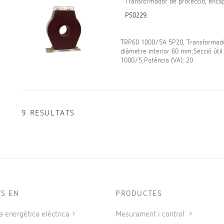
Transformador de protecció, encap
P50229.
TRP60 1000/5A 5P20, Transformador
diàmetre interior 60 mm;Secció útil
1000/5;Potència (VA): 20
9 RESULTATS
TS EN
PRODUCTES
a energètica elèctrica
Mesurament i control