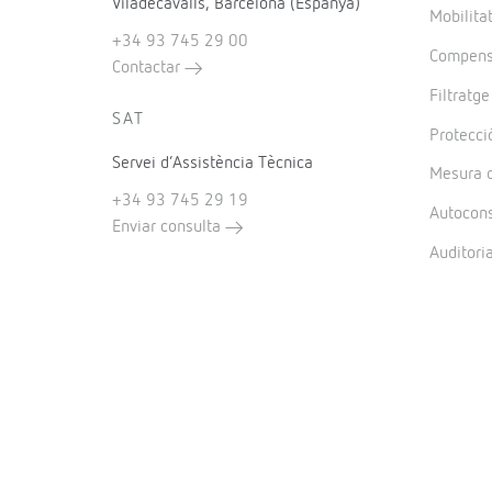
Viladecavalls, Barcelona (Espanya)
Mobilitat
+34 93 745 29 00
Compensa
Contactar
Filtratg
SAT
Protecció
Servei d’Assistència Tècnica
Mesura d
+34 93 745 29 19
Autocon
Enviar consulta
Auditori