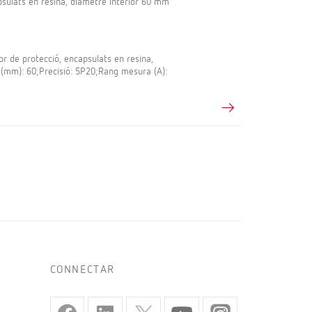
sulats en resina, diàmetre interior 60 mm
 de protecció, encapsulats en resina,
 (mm): 60;Precisió: 5P20;Rang mesura (A):
CONNECTAR