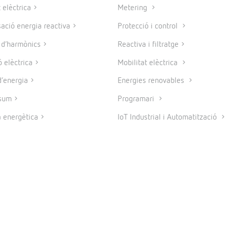
 elèctrica
Metering
ció energia reactiva
Protecció i control
e d’harmònics
Reactiva i filtratge
 elèctrica
Mobilitat elèctrica
’energia
Energies renovables
sum
Programari
a energètica
IoT Industrial i Automatització
© 2026 CIRCUTOR.COM | Tots els drets reservats