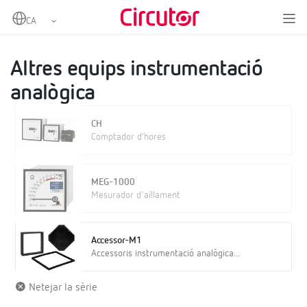
Home
Productes
Mesurament i control
Instrumentació analògica
Altres equips instrumentació analògica
Altres equips instrumentació
analògica
CH
Comptador d’hores
MEG-1000
Mesurador d'aïllament
Accessor-M1
Accessoris instrumentació analògica...
Netejar la sèrie