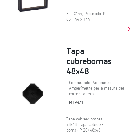
FIP-C144, Protecció IP
65, 144 x 144
Tapa
cubrebornas
48x48
Commutador Voltímetre -
Amperímetre per a mesura del
corrent altern
M19921.
Tapa cobreix-bornes
48x48, Tapa cobreix-
borns (IP 20) 48x48