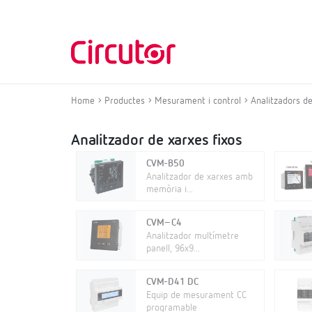
Home
Productes
Mesurament i control
Analitzadors de
Analitzador de xarxes fixos
CVM-B50
Analitzador de xarxes amb
memòria i...
CVM–C4
Analitzador multímetre
panell, 96x9...
CVM-D41 DC
Equip de mesurament CC
programable