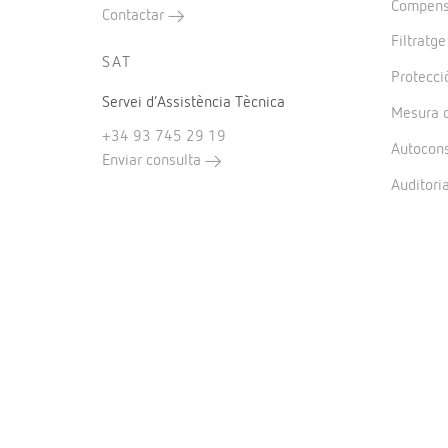
Compensa
Contactar
Filtratg
SAT
Protecció
Servei d’Assistència Tècnica
Mesura d
+34 93 745 29 19
Autocon
Enviar consulta
Auditori