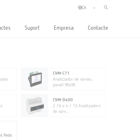
uctes
Suport
Empresa
Contacte
CVM-C11
zador
Analitzador de xarxes,
panell 96x96
CVM-D400
es
2 /6 o 4 / 12 Analitzadors
de xarx...
s fixos