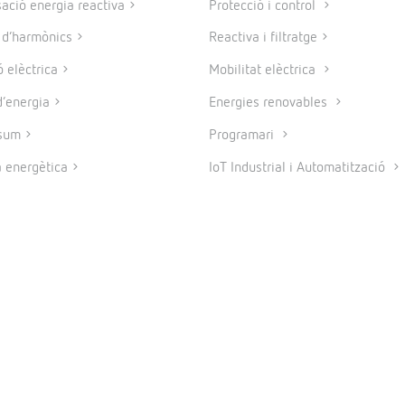
ció energia reactiva
Protecció i control
e d’harmònics
Reactiva i filtratge
 elèctrica
Mobilitat elèctrica
’energia
Energies renovables
sum
Programari
a energètica
IoT Industrial i Automatització
© 2026 CIRCUTOR.COM | Tots els drets reservats