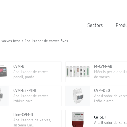
Sectors
Prod
 xarxes fixos
Analitzador de xarxes fixos
CVM-B
M-CVM-AB
Analitzador de xarxes
Mòduls per a analit
panell, panta...
de xarxes ...
CVM-E3-MINI
CVM-D50
Analitzador de xarxes
Analitzador de xarx
trifàsic carr...
trifàsic amb ...
Line-CVM-D
Cir-SET
Analitzadors de xarxes,
Analitzador de xarxe
sistema Lin...