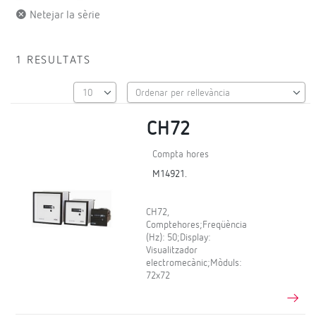
Netejar la sèrie
1 RESULTATS
CH72
Compta hores
M14921.
CH72,
Comptehores;Freqüència
(Hz): 50;Display:
Visualitzador
electromecànic;Mòduls:
72x72