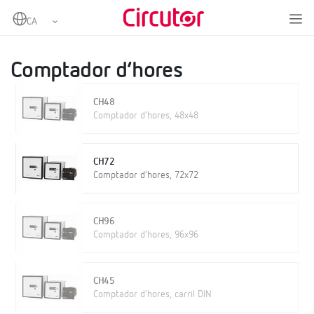
Home
Productes
Instrumentació analògica
Altres equips instrumentació analògica
Comptador d’hores
Comptador d’hores
CH48
Comptador d’hores, 48x48
CH72
Comptador d’hores, 72x72
CH96
Comptador d’hores, 96x96
CH45
Comptador d’hores, carril DIN