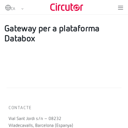
Home
Productes
Datalogger EMS i Embeguts SCADA
Gateway per a plataforma Databox
Gateway per a plataforma
Databox
CONTACTE
Vial Sant Jordi s/n – 08232
Viladecavalls, Barcelona (Espanya)