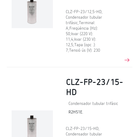
CLZ-FP-23/12,5-HD,
Condensador tubular
trifàsic;Terminal:
A;Freqüència (Hz):
50;kvar (220 V):
11,4;kvar (230 V):
12,5;Tapa (opc .):
7;Tensió ús (V): 230
CLZ-FP-23/15-
HD
Condensador tubular trifàsic
R2H51E.
CLZ-FP-23/15-HD,
Condensador tubular