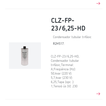
CLZ-FP-
23/6,25-HD
Condensador tubular trifàsic
R2H517.
CLZ-FP-23/6,25-HD,
Condensador tubular
trifàsic;Terminal:
A;Freqüència (Hz):
50;kvar (220 V):
5,7;kvar (230 V):
6,25;Tapa (opc .):
1;Tensió ús (V): 230