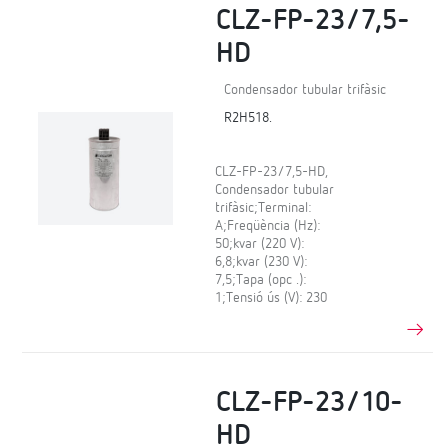
CLZ-FP-23/7,5-
HD
Condensador tubular trifàsic
R2H518.
CLZ-FP-23/7,5-HD,
Condensador tubular
trifàsic;Terminal:
A;Freqüència (Hz):
50;kvar (220 V):
6,8;kvar (230 V):
7,5;Tapa (opc .):
1;Tensió ús (V): 230
CLZ-FP-23/10-
HD