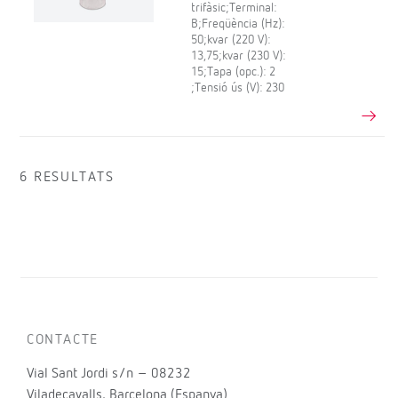
trifàsic;Terminal:
B;Freqüència (Hz):
50;kvar (220 V):
13,75;kvar (230 V):
15;Tapa (opc.): 2
;Tensió ús (V): 230
6 RESULTATS
CONTACTE
Vial Sant Jordi s/n – 08232
Viladecavalls, Barcelona (Espanya)