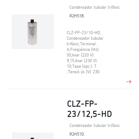
Condensador tubular trifàsic
R2H51B.
CLZ-FP-23/10-HD,
Condensador tubular
trifàsic;Terminal:
A;Freqüència (Hz):
50;kvar (220 V):
9,15;kvar (230 V):
10;Tapa (opc.): 7
;Tensió ús (V): 230
CLZ-FP-
23/12,5-HD
Condensador tubular trifàsic
R2H51D.