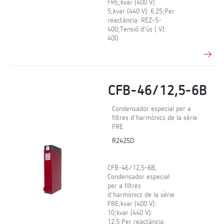
FRE;kvar (400 V):
5;kvar (440 V): 6,25;Per
reactància: REZ-5-
400;Tensió d'ús ( V):
400
CFB-46/12,5-6B
Condensador especial per a
filtres d'harmònics de la sèrie
FRE
R2425D.
CFB-46/12,5-6B,
Condensador especial
per a filtres
d'harmònics de la sèrie
FRE;kvar (400 V):
10;kvar (440 V):
12,5;Per reactància: