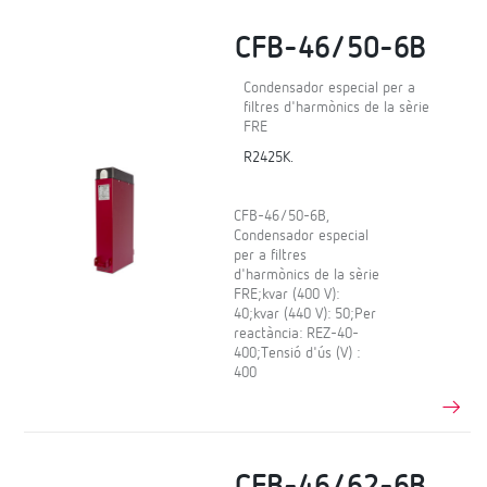
CFB-46/50-6B
Condensador especial per a
filtres d'harmònics de la sèrie
FRE
R2425K.
CFB-46/50-6B,
Condensador especial
per a filtres
d'harmònics de la sèrie
FRE;kvar (400 V):
40;kvar (440 V): 50;Per
reactància: REZ-40-
400;Tensió d'ús (V) :
400
CFB-46/62-6B