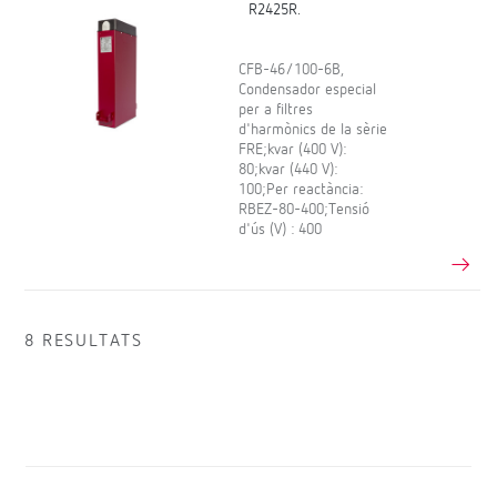
R2425R.
CFB-46/100-6B,
Condensador especial
per a filtres
d'harmònics de la sèrie
FRE;kvar (400 V):
80;kvar (440 V):
100;Per reactància:
RBEZ-80-400;Tensió
d'ús (V) : 400
8 RESULTATS