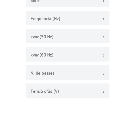
Sèrie
Freqüència (Hz)
kvar (50 Hz)
kvar (60 Hz)
N. de passes
Tensió d'ús (V)