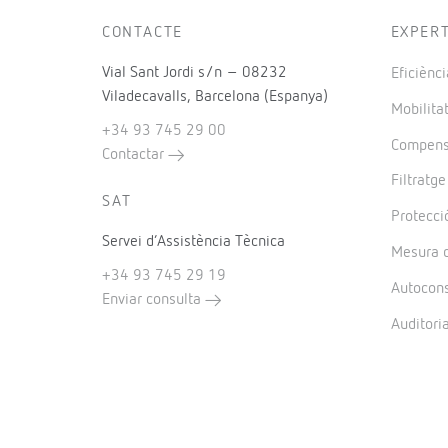
CONTACTE
EXPER
Vial Sant Jordi s/n – 08232
Eficiènci
Viladecavalls, Barcelona (Espanya)
Mobilitat
+34 93 745 29 00
Compensa
Contactar
Filtratg
SAT
Protecció
Servei d’Assistència Tècnica
Mesura d
+34 93 745 29 19
Autocon
Enviar consulta
Auditori