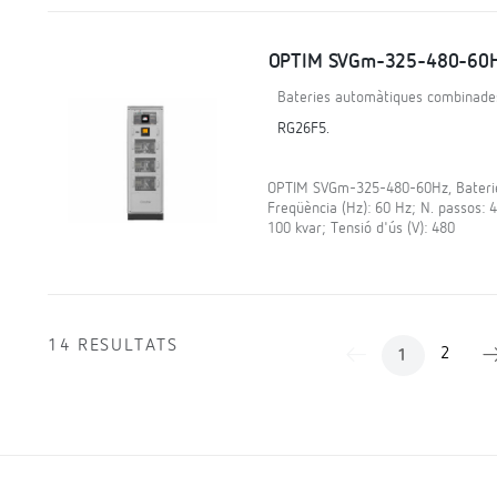
OPTIM SVGm-325-480-60
Bateries automàtiques combinade
RG26F5.
OPTIM SVGm-325-480-60Hz, Baterie
Freqüència (Hz): 60 Hz; N. passos: 4
100 kvar; Tensió d'ús (V): 480
14 RESULTATS
2
1