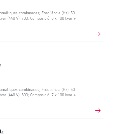
màtiques combinades; Freqüència (Hz): 50
 kvar (440 V): 700; Composició: 6 x 100 kvar +
s
màtiques combinades; Freqüència (Hz): 50
 kvar (440 V): 800; Composició: 7 x 100 kvar +
Hz