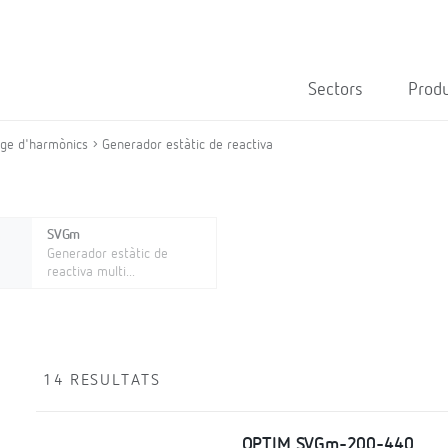
Sectors
Prod
atge d'harmònics
Generador estàtic de reactiva
SVGm
Generador estàtic de
reactiva multi...
14 RESULTATS
OPTIM SVGm-200-440