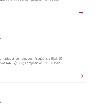
s
màtiques combinades; Freqüència (Hz): 50
 kvar (440 V): 600; Composició: 5 x 100 kvar +
s