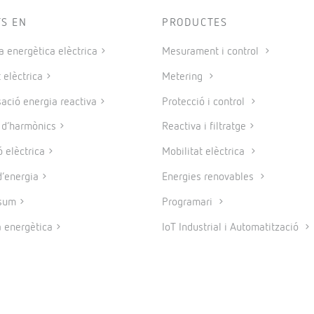
TS EN
PRODUCTES
a energètica elèctrica
Mesurament i control
 elèctrica
Metering
ció energia reactiva
Protecció i control
e d’harmònics
Reactiva i filtratge
 elèctrica
Mobilitat elèctrica
’energia
Energies renovables
sum
Programari
a energètica
IoT Industrial i Automatització