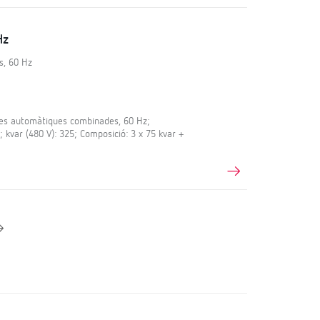
Hz
s, 60 Hz
s automàtiques combinades, 60 Hz;
; kvar (480 V): 325; Composició: 3 x 75 kvar +