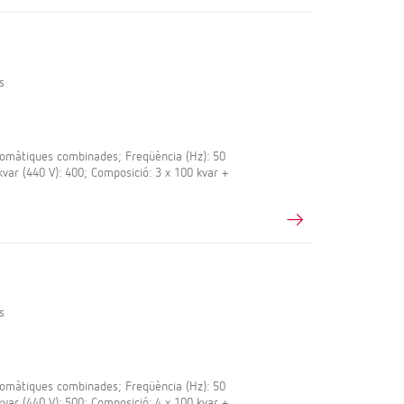
s
màtiques combinades; Freqüència (Hz): 50
 kvar (440 V): 400; Composició: 3 x 100 kvar +
s
màtiques combinades; Freqüència (Hz): 50
 kvar (440 V): 500; Composició: 4 x 100 kvar +