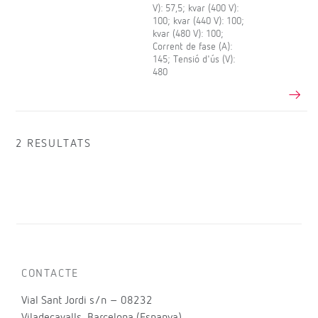
V): 57,5; kvar (400 V):
100; kvar (440 V): 100;
kvar (480 V): 100;
Corrent de fase (A):
145; Tensió d'ús (V):
480
2 RESULTATS
CONTACTE
Vial Sant Jordi s/n – 08232
Viladecavalls, Barcelona (Espanya)