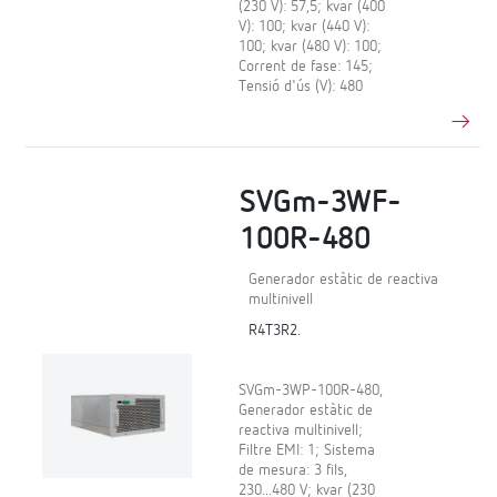
(230 V): 57,5; kvar (400
V): 100; kvar (440 V):
100; kvar (480 V): 100;
Corrent de fase: 145;
Tensió d'ús (V): 480
SVGm-3WF-
100R-480
Generador estàtic de reactiva
multinivell
R4T3R2.
SVGm-3WP-100R-480,
Generador estàtic de
reactiva multinivell;
Filtre EMI: 1; Sistema
de mesura: 3 fils,
230...480 V; kvar (230