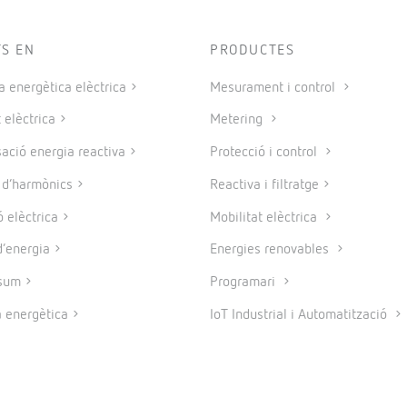
TS EN
PRODUCTES
a energètica elèctrica
Mesurament i control
 elèctrica
Metering
ció energia reactiva
Protecció i control
e d’harmònics
Reactiva i filtratge
 elèctrica
Mobilitat elèctrica
’energia
Energies renovables
sum
Programari
a energètica
IoT Industrial i Automatització