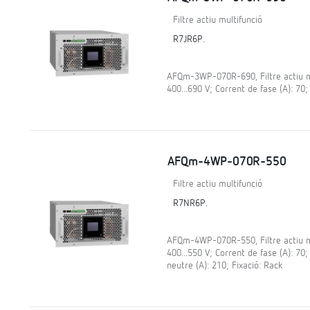
Filtre actiu multifunció
R7JR6P.
AFQm-3WP-070R-690, Filtre actiu mul
400...690 V; Corrent de fase (A): 70;
AFQm-4WP-070R-550
Filtre actiu multifunció
R7NR6P.
AFQm-4WP-070R-550, Filtre actiu mul
400...550 V; Corrent de fase (A): 70
neutre (A): 210; Fixació: Rack