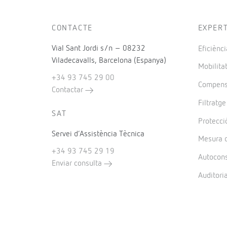
CONTACTE
EXPER
Vial Sant Jordi s/n – 08232
Eficiènci
Viladecavalls, Barcelona (Espanya)
Mobilitat
+34 93 745 29 00
Compensa
Contactar
Filtratg
SAT
Protecció
Servei d’Assistència Tècnica
Mesura d
+34 93 745 29 19
Autocon
Enviar consulta
Auditori