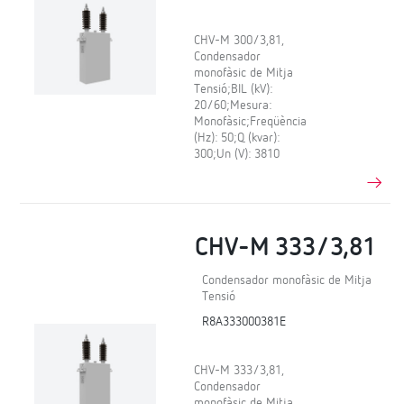
CHV-M 300/3,81,
Condensador
monofàsic de Mitja
Tensió;BIL (kV):
20/60;Mesura:
Monofàsic;Freqüència
(Hz): 50;Q (kvar):
300;Un (V): 3810
CHV-M 333/3,81
Condensador monofàsic de Mitja
Tensió
R8A333000381E
CHV-M 333/3,81,
Condensador
monofàsic de Mitja