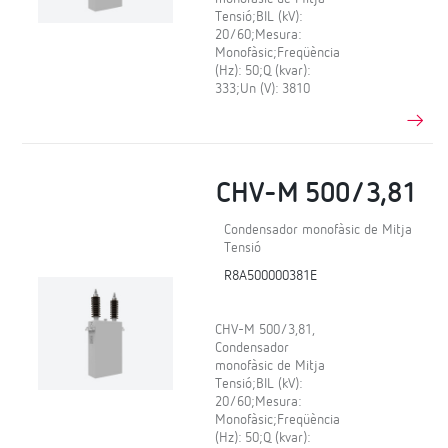
Tensió;BIL (kV):
20/60;Mesura:
Monofàsic;Freqüència
(Hz): 50;Q (kvar):
333;Un (V): 3810
CHV-M 500/3,81
Condensador monofàsic de Mitja
Tensió
R8A500000381E
CHV-M 500/3,81,
Condensador
monofàsic de Mitja
Tensió;BIL (kV):
20/60;Mesura:
Monofàsic;Freqüència
(Hz): 50;Q (kvar):