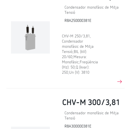
Condensador monofàsic de Mitja
Tensió
R8A250000381E
CHV-M 250/3,81,
Condensador
monofàsic de Mitja
Tensió;BIL (kV):
20/60;Mesura:
Monofàsic;Freqüència
(Hz): 50;Q (kvar):
250;Un (V): 3810
CHV-M 300/3,81
Condensador monofàsic de Mitja
Tensió
R8A300000381E