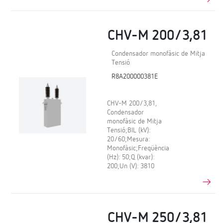
CHV-M 200/3,81
Condensador monofàsic de Mitja
Tensió
R8A200000381E
CHV-M 200/3,81,
Condensador
monofàsic de Mitja
Tensió;BIL (kV):
20/60;Mesura:
Monofàsic;Freqüència
(Hz): 50;Q (kvar):
200;Un (V): 3810
CHV-M 250/3,81