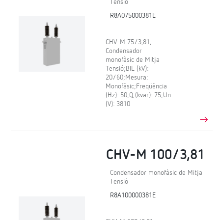
Tensió
R8A075000381E
CHV-M 75/3,81,
Condensador
monofàsic de Mitja
Tensió;BIL (kV):
20/60;Mesura:
Monofàsic;Freqüència
(Hz): 50;Q (kvar): 75;Un
(V): 3810
CHV-M 100/3,81
Condensador monofàsic de Mitja
Tensió
R8A100000381E