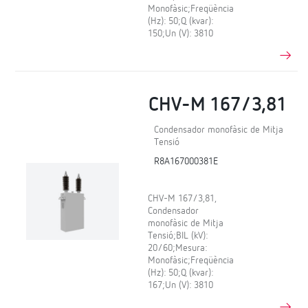
Monofàsic;Freqüència
(Hz): 50;Q (kvar):
150;Un (V): 3810
CHV-M 167/3,81
Condensador monofàsic de Mitja
Tensió
R8A167000381E
CHV-M 167/3,81,
Condensador
monofàsic de Mitja
Tensió;BIL (kV):
20/60;Mesura:
Monofàsic;Freqüència
(Hz): 50;Q (kvar):
167;Un (V): 3810