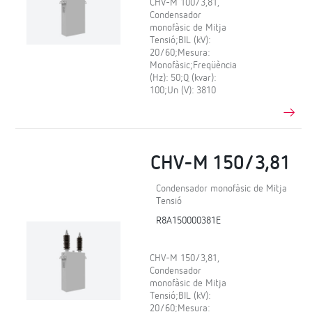
CHV-M 100/3,81,
Condensador
monofàsic de Mitja
Tensió;BIL (kV):
20/60;Mesura:
Monofàsic;Freqüència
(Hz): 50;Q (kvar):
100;Un (V): 3810
CHV-M 150/3,81
Condensador monofàsic de Mitja
Tensió
R8A150000381E
CHV-M 150/3,81,
Condensador
monofàsic de Mitja
Tensió;BIL (kV):
20/60;Mesura: