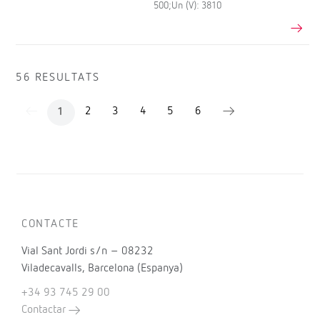
500;Un (V): 3810
56 RESULTATS
2
3
4
5
6
1
CONTACTE
Vial Sant Jordi s/n – 08232
Viladecavalls, Barcelona (Espanya)
+34 93 745 29 00
Contactar