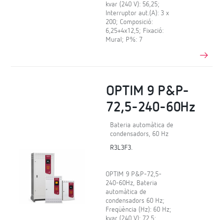
kvar (240 V): 56,25;
Interruptor aut.(A): 3 x
200; Composició:
6,25+4x12,5; Fixació:
Mural; P%: 7
OPTIM 9 P&P-
72,5-240-60Hz
Bateria automàtica de
condensadors, 60 Hz
R3L3F3.
OPTIM 9 P&P-72,5-
240-60Hz, Bateria
automàtica de
condensadors 60 Hz;
Freqüència (Hz): 60 Hz;
kvar (240 V): 72,5;