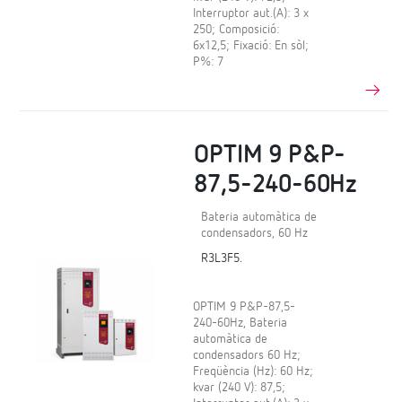
Interruptor aut.(A): 3 x
250; Composició:
6x12,5; Fixació: En sòl;
P%: 7
OPTIM 9 P&P-
87,5-240-60Hz
Bateria automàtica de
condensadors, 60 Hz
R3L3F5.
OPTIM 9 P&P-87,5-
240-60Hz, Bateria
automàtica de
condensadors 60 Hz;
Freqüència (Hz): 60 Hz;
kvar (240 V): 87,5;