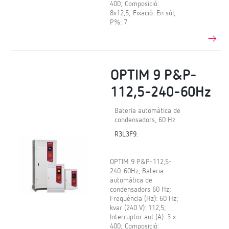
400; Composició:
8x12,5; Fixació: En sòl;
P%: 7
OPTIM 9 P&P-
112,5-240-60Hz
Bateria automàtica de
condensadors, 60 Hz
R3L3F9.
OPTIM 9 P&P-112,5-
240-60Hz, Bateria
automàtica de
condensadors 60 Hz;
Freqüència (Hz): 60 Hz;
kvar (240 V): 112,5;
Interruptor aut.(A): 3 x
400; Composició: