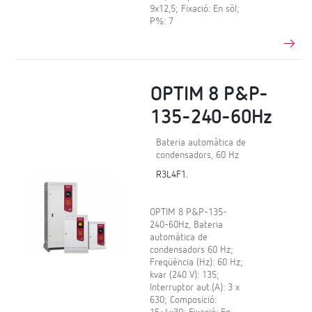
9x12,5; Fixació: En sòl;
P%: 7
OPTIM 8 P&P-
135-240-60Hz
Bateria automàtica de
condensadors, 60 Hz
R3L4F1.
OPTIM 8 P&P-135-
240-60Hz, Bateria
automàtica de
condensadors 60 Hz;
Freqüència (Hz): 60 Hz;
kvar (240 V): 135;
Interruptor aut.(A): 3 x
630; Composició: