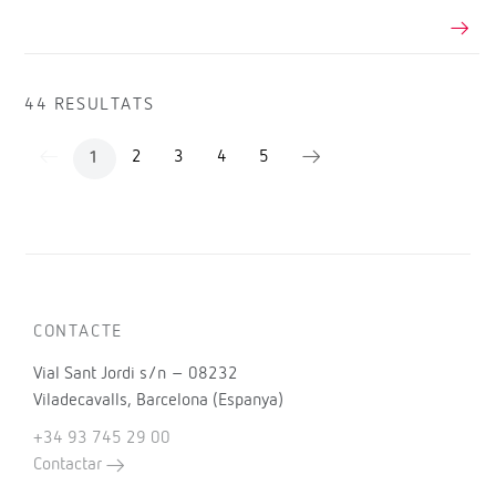
44 RESULTATS
2
3
4
5
1
CONTACTE
Vial Sant Jordi s/n – 08232
Viladecavalls, Barcelona (Espanya)
+34 93 745 29 00
Contactar