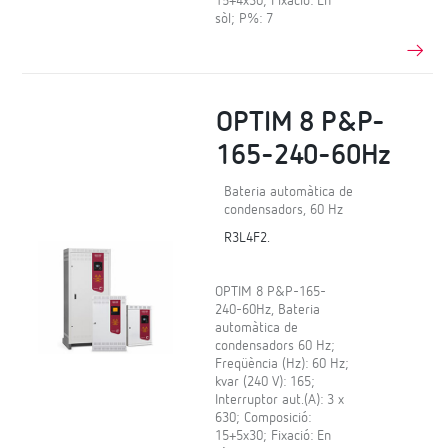
15+4x30; Fixació: En
sòl; P%: 7
OPTIM 8 P&P-
165-240-60Hz
Bateria automàtica de
condensadors, 60 Hz
R3L4F2.
OPTIM 8 P&P-165-
240-60Hz, Bateria
automàtica de
condensadors 60 Hz;
Freqüència (Hz): 60 Hz;
kvar (240 V): 165;
Interruptor aut.(A): 3 x
630; Composició:
15+5x30; Fixació: En