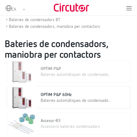
Home
Productes
Compensació d'energia reactiva i filtratge d'harmònics
Bateries de condensadors BT
Bateries de condensadors, maniobra per contactors
Bateries de condensadors,
maniobra per contactors
OPTIM P&P
Bateries automàtiques de condensado...
OPTIM P&P 60Hz
Bateries automàtiques de condensado...
Accesor-R3
Accessoris bateries condensadors