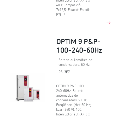
Interruptor aut.(A): 3 x
400; Composició:
7x12,5; Fixació: En sòl;
P%: 7
OPTIM 9 P&P-
100-240-60Hz
Bateria automàtica de
condensadors, 60 Hz
R3L3F7.
OPTIM 9 P&P-100-
240-60Hz, Bateria
automàtica de
condensadors 60 Hz;
Freqüència (Hz): 60 Hz;
kvar (240 V): 100;
Interruptor aut.(A): 3 x