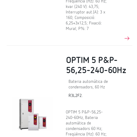
Freqüència (Hz): 60 Hz;
kvar (240 V): 43,75;
Interruptor aut.(A): 3 x
160; Composició:
6,25+3x12,5; Fixació:
Mural; P%: 7
OPTIM 5 P&P-
56,25-240-60Hz
Bateria automàtica de
condensadors, 60 Hz
R3L2F2.
OPTIM 5 P&P-56,25-
240-60Hz, Bateria
automàtica de
condensadors 60 Hz;
Freqüència (Hz): 60 Hz;