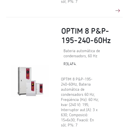
sòl; P%: 7
OPTIM 8 P&P-
195-240-60Hz
Bateria automàtica de
condensadors, 60 Hz
R3L4F4.
OPTIM 8 P&P-195-
240-60Hz, Bateria
automàtica de
condensadors 60 Hz;
Freqüència (Hz): 60 Hz;
kvar (240 V): 195;
Interruptor aut.(A): 3 x
630; Composició:
15+6x30; Fixació: En
sòl; P%: 7