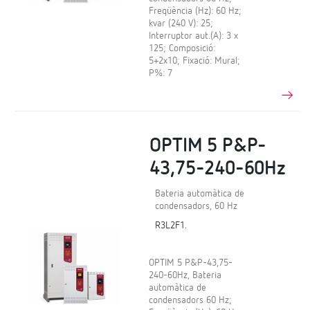
Freqüència (Hz): 60 Hz;
kvar (240 V): 25;
Interruptor aut.(A): 3 x
125; Composició:
5+2x10; Fixació: Mural;
P%: 7
OPTIM 5 P&P-
43,75-240-60Hz
Bateria automàtica de
condensadors, 60 Hz
R3L2F1.
OPTIM 5 P&P-43,75-
240-60Hz, Bateria
automàtica de
condensadors 60 Hz;