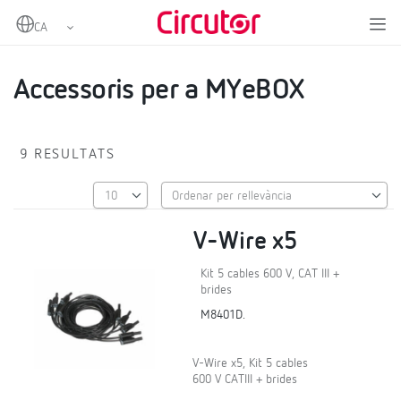
Home
Productes
Analitzadors de xarxes portàtils
Pinces i altres accessoris
Accessoris per a MYeBOX
Accessoris per a MYeBOX
9 RESULTATS
V-Wire x5
Kit 5 cables 600 V, CAT III +
brides
M8401D.
V-Wire x5, Kit 5 cables
600 V CATIII + brides