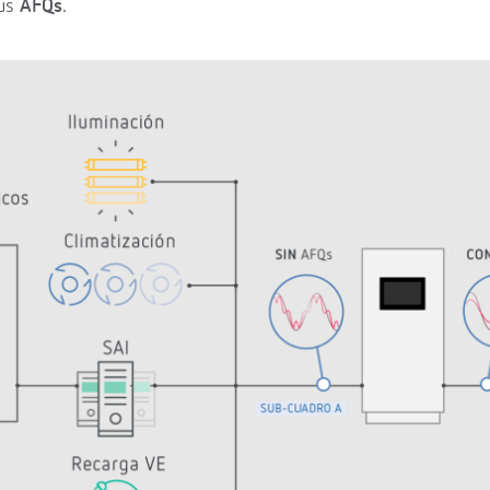
ius
AFQs
.