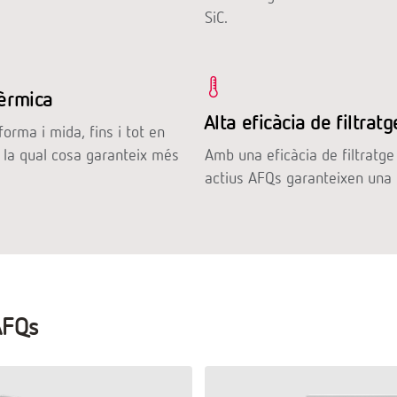
SiC.
tèrmica
Alta eficàcia de filtratg
forma i mida, fins i tot en
 la qual cosa garanteix més
Amb una eficàcia de filtratge 
actius AFQs garanteixen una q
AFQs