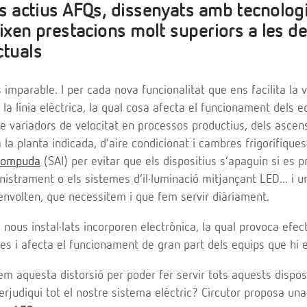
res actius AFQs, dissenyats amb tecnolog
reixen prestacions molt superiors a les de
ctuals
 imparable. I per cada nova funcionalitat que ens facilita la v
 la línia elèctrica, la qual cosa afecta el funcionament dels 
e variadors de velocitat en processos productius, dels ascen
 la planta indicada, d’aire condicionat i cambres frigorífique
rrompuda
(SAI) per evitar que els dispositius s’apaguin si es 
nistrament o els sistemes d’il·luminació mitjançant LED... i un
envolten, que necessitem i que fem servir diàriament.
 nous instal·lats incorporen electrònica, la qual provoca efec
ques i afecta el funcionament de gran part dels equips que hi
em aquesta distorsió per poder fer servir tots aquests dispo
rjudiqui tot el nostre sistema elèctric? Circutor proposa una