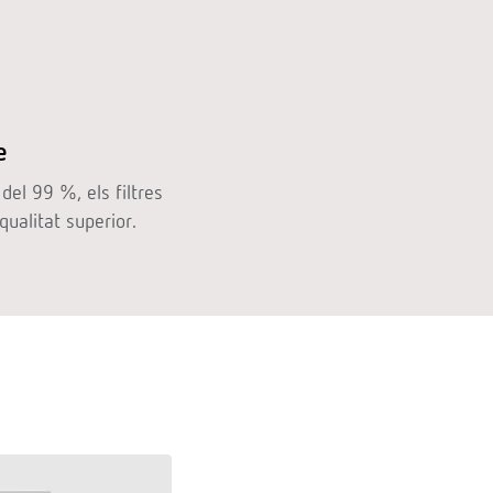
e
del 99 %, els filtres
ualitat superior.