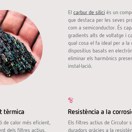
El
carbur de silici
és un compos
que destaca per les seves pr
com a semiconductor. És cap
gradients alts de voltatge i c
qual cosa el fa ideal per a la
dispositius basats en electrò
eliminar els harmònics prese
instal·lació.
t tèrmica
Resistència a la corrosi
ó de calor més eficient,
Els filtres actius de Circutor
nt dels filtres actius.
duradors gràcies a la resistèn