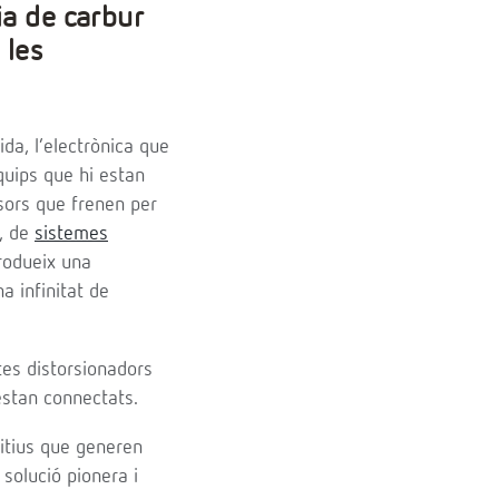
ia de carbur
 les
ida, l’electrònica que
equips que hi estan
sors que frenen per
s, de
sistemes
produeix una
a infinitat de
tes distorsionadors
 estan connectats.
sitius que generen
 solució pionera i