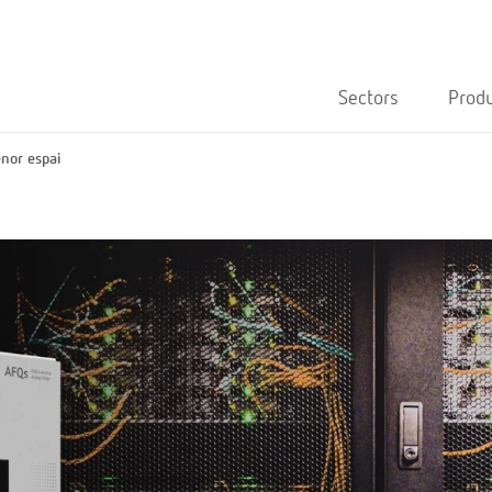
Sectors
Prod
enor espai