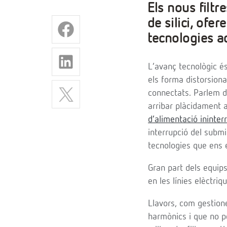
Els nous filt
de silici, ofe
tecnologies a
L’avanç tecnològic és
els forma distorsiona
connectats. Parlem d
arribar plàcidament a
d’alimentació ininte
interrupció del submi
tecnologies que ens 
Gran part dels equips
en les línies elèctri
Llavors, com gestion
harmònics i que no pe