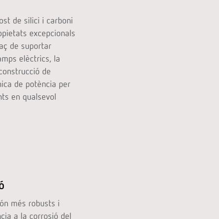
t de silici i carboni
opietats excepcionals
aç de suportar
amps elèctrics, la
 construcció de
nica de potència per
nts en qualsevol
ó
 són més robusts i
cia a la corrosió del