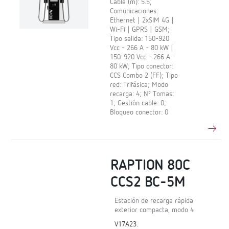
Cable (m): 5.5;
Comunicaciones:
Ethernet | 2xSIM 4G |
Wi-Fi | GPRS | GSM;
Tipo salida: 150-920
Vcc - 266 A - 80 kW |
150-920 Vcc - 266 A -
80 kW; Tipo conector:
CCS Combo 2 (FF); Tipo
red: Trifásica; Modo
recarga: 4; Nº Tomas:
1; Gestión cable: 0;
Bloqueo conector: 0
RAPTION 80C
CCS2 BC-5M
Estación de recarga rápida
exterior compacta, modo 4
V17A23.