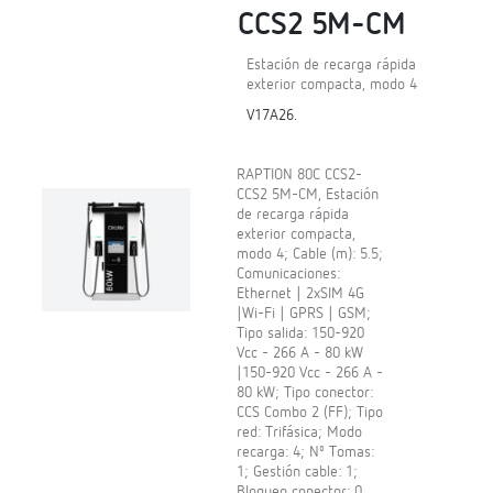
CCS2 5M-CM
Estación de recarga rápida
exterior compacta, modo 4
V17A26.
RAPTION 80C CCS2-
CCS2 5M-CM, Estación
de recarga rápida
exterior compacta,
modo 4; Cable (m): 5.5;
Comunicaciones:
Ethernet | 2xSIM 4G
|Wi-Fi | GPRS | GSM;
Tipo salida: 150-920
Vcc - 266 A - 80 kW
|150-920 Vcc - 266 A -
80 kW; Tipo conector:
CCS Combo 2 (FF); Tipo
red: Trifásica; Modo
recarga: 4; Nº Tomas:
1; Gestión cable: 1;
Bloqueo conector: 0