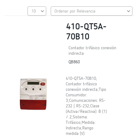
410-QT5A-
70B10
Contador trifásico conexión
indirecta
QB860
410-QT5A-70B10,
Contador trifásico
conexión indirecta;Tipo
Consumidor:
3;Comunicaciones: RS-
232 | RS-232;Clase
(Activa/Reactiva): B (1)
/ 2;Sistema:
Trifásico;Medida:
Indirecta;Rango
medida (V):