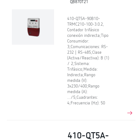
QB870T21
410-QT5A-90B10-
TRMC210-100-3.0.2,
Contador trifásico
conexión indirecta;Tipo
Consumidor:
3;Comunicaciones: RS-
232 | RS-485;Clase
(Activa/Reactiva): B (1)
/ 2;Sistema:
Trifásico;Medida:
Indirecta;Rango
medida (V):
3x230/400;Rango
medida (A):
…/5;Cuadrantes:
4;Frecuencia (Hz): 50
410-QT5A-