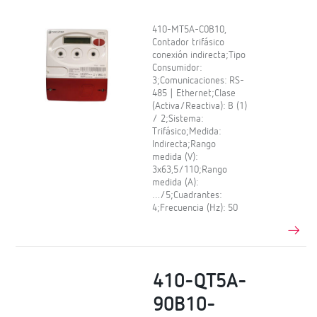
410-MT5A-C0B10,
Contador trifásico
conexión indirecta;Tipo
Consumidor:
3;Comunicaciones: RS-
485 | Ethernet;Clase
(Activa/Reactiva): B (1)
/ 2;Sistema:
Trifásico;Medida:
Indirecta;Rango
medida (V):
3x63,5/110;Rango
medida (A):
…/5;Cuadrantes:
4;Frecuencia (Hz): 50
410-QT5A-
90B10-