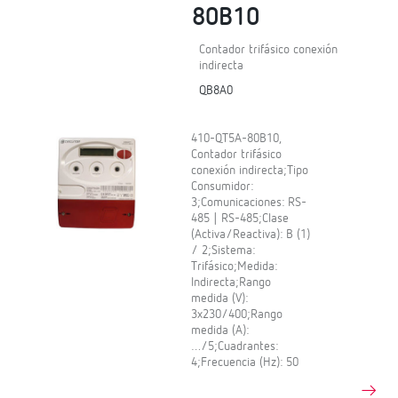
80B10
Contador trifásico conexión
indirecta
QB8A0
410-QT5A-80B10,
Contador trifásico
conexión indirecta;Tipo
Consumidor:
3;Comunicaciones: RS-
485 | RS-485;Clase
(Activa/Reactiva): B (1)
/ 2;Sistema:
Trifásico;Medida:
Indirecta;Rango
medida (V):
3x230/400;Rango
medida (A):
…/5;Cuadrantes:
4;Frecuencia (Hz): 50