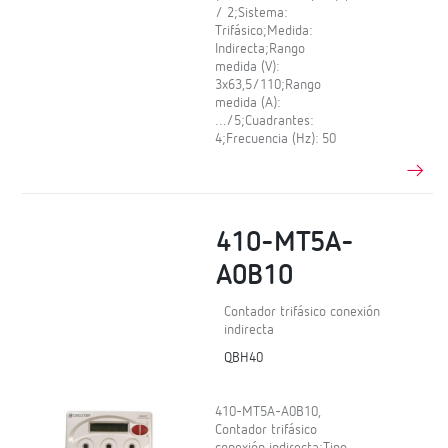
/ 2;Sistema:
Trifásico;Medida:
Indirecta;Rango
medida (V):
3x63,5/110;Rango
medida (A):
…/5;Cuadrantes:
4;Frecuencia (Hz): 50
410-MT5A-
A0B10
Contador trifásico conexión
indirecta
QBH40
410-MT5A-A0B10,
Contador trifásico