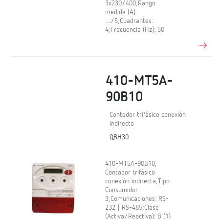
3x230/400;Rango
medida (A):
…/5;Cuadrantes:
4;Frecuencia (Hz): 50
410-MT5A-
90B10
Contador trifásico conexión
indirecta
QBH30
410-MT5A-90B10,
Contador trifásico
conexión indirecta;Tipo
Consumidor:
3;Comunicaciones: RS-
232 | RS-485;Clase
(Activa/Reactiva): B (1)