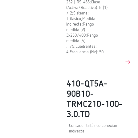
232 | RS-485;Clase
(Activa/Reactiva): B (1)
/ 2;Sistema:
Trifásico;Medida:
Indirecta;Rango
medida (V):
3x230/400;Rango
medida (A):
…/5;Cuadrantes:
4;Frecuencia (Hz): 50
410-QT5A-
90B10-
TRMC210-100-
3.0.TD
Contador trifásico conexión
indirecta