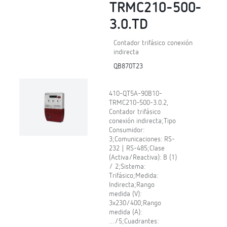
TRMC210-500-
3.0.TD
Contador trifásico conexión
indirecta
QB870T23
410-QT5A-90B10-
TRMC210-500-3.0.2,
Contador trifásico
conexión indirecta;Tipo
Consumidor:
3;Comunicaciones: RS-
232 | RS-485;Clase
(Activa/Reactiva): B (1)
/ 2;Sistema:
Trifásico;Medida:
Indirecta;Rango
medida (V):
3x230/400;Rango
medida (A):
…/5;Cuadrantes: