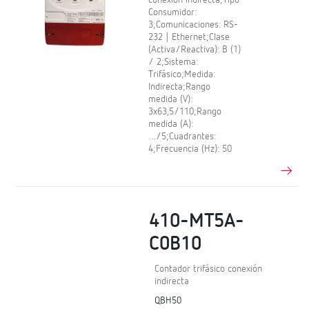
conexión indirecta;Tipo
Consumidor:
3;Comunicaciones: RS-
232 | Ethernet;Clase
(Activa/Reactiva): B (1)
/ 2;Sistema:
Trifásico;Medida:
Indirecta;Rango
medida (V):
3x63,5/110;Rango
medida (A):
…/5;Cuadrantes:
4;Frecuencia (Hz): 50
410-MT5A-
C0B10
Contador trifásico conexión
indirecta
QBH50