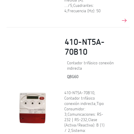
medida (A):
…/5;Cuadrantes:
4;Frecuencia (Hz): 50
410-NT5A-
70B10
Contador trifásico conexión
indirecta
QBG60
410-NT5A-70B10,
Contador trifásico
conexión indirecta;Tipo
Consumidor:
3;Comunicaciones: RS-
232 | RS-232;Clase
(Activa/Reactiva): B (1)
/ 2;Sistema: