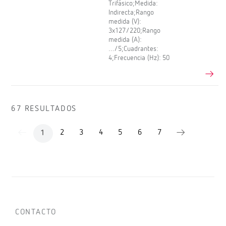
Trifásico;Medida:
Indirecta;Rango
medida (V):
3x127/220;Rango
medida (A):
…/5;Cuadrantes:
4;Frecuencia (Hz): 50
67 RESULTADOS
2
3
4
5
6
7
1
CONTACTO