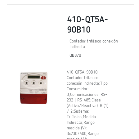
410-QT5A-
90B10
Contador trifásico conexión
indirecta
QB870
410-QT5A-90B10,
Contador trifásico
conexión indirecta;Tipo
Consumidor:
3;Comunicaciones: RS-
232 | RS-485;Clase
(Activa/Reactiva): B (1)
/ 2;Sistema:
Trifásico;Medida:
Indirecta;Rango
medida (V):
3x230/400;Rango