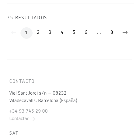
75 RESULTADOS
2
3
4
5
6
...
8
1
CONTACTO
Vial Sant Jordi s/n – 08232
Viladecavalls, Barcelona (España)
+34 93 745 29 00
Contactar
SAT