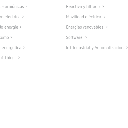
 de armónicos
Reactiva y filtrado
ón eléctrica
Movilidad eléctrica
e energía
Energías renovables
sumo
Software
a energética
IoT Industrial y Automatización
of Things
© 2026 CIRCUTOR.COM | Todos los derechos reservados