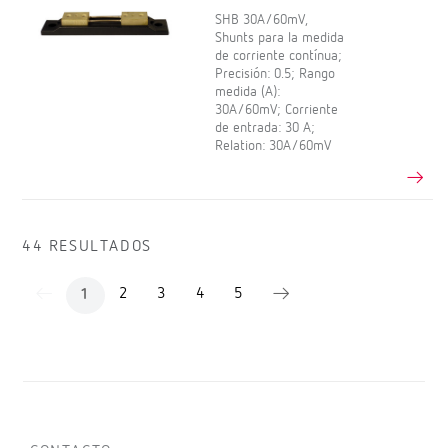
SHB 30A/60mV,
Shunts para la medida
de corriente contínua;
Precisión: 0.5; Rango
medida (A):
30A/60mV; Corriente
de entrada: 30 A;
Relation: 30A/60mV
44 RESULTADOS
2
3
4
5
1