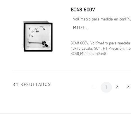
BC48 600V
Voltímetro para medida en contínu
M1171F.
BC48 600V, Voltímetro para medida 
48x48;Escala: 90º , P1;Precisión: 1,
BC48;Módulos: 48x48
31 RESULTADOS
2
3
1