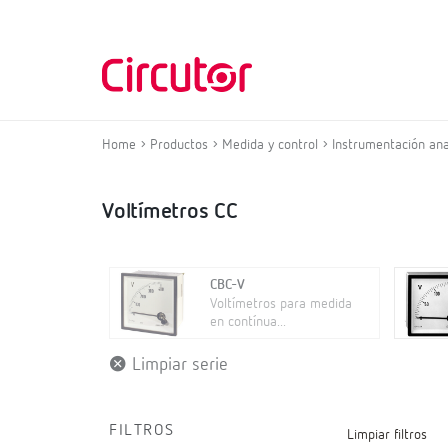
Home
Productos
Medida y control
Instrumentación ana
Voltímetros CC
CBC-V
Voltímetros para medida
en contínua...
Limpiar serie
FILTROS
Limpiar filtros