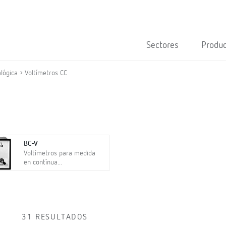
Sectores
Produ
lógica
Voltímetros CC
BC-V
Voltímetros para medida
en contínua...
31 RESULTADOS