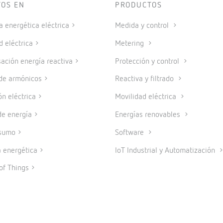
TOS EN
PRODUCTOS
a energética eléctrica
Medida y control
d eléctrica
Metering
ción energía reactiva
Protección y control
 de armónicos
Reactiva y filtrado
ón eléctrica
Movilidad eléctrica
e energía
Energías renovables
sumo
Software
a energética
IoT Industrial y Automatización
of Things