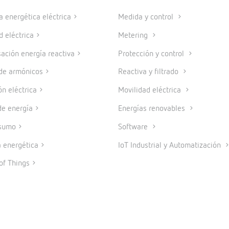
a energética eléctrica
Medida y control
d eléctrica
Metering
ción energía reactiva
Protección y control
 de armónicos
Reactiva y filtrado
ón eléctrica
Movilidad eléctrica
e energía
Energías renovables
sumo
Software
a energética
IoT Industrial y Automatización
of Things