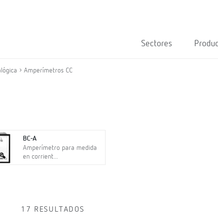
Sectores
Produ
lógica
Amperímetros CC
BC-A
Amperímetro para medida
en corrient...
17 RESULTADOS