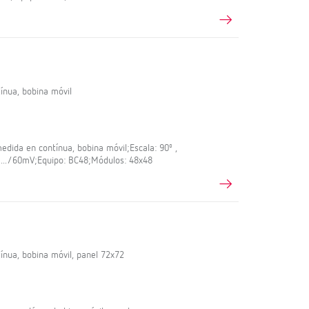
nua, bobina móvil
dida en contínua, bobina móvil;Escala: 90º ,
: .../60mV;Equipo: BC48;Módulos: 48x48
nua, bobina móvil, panel 72x72