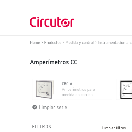
Home
Productos
Medida y control
Instrumentación ana
Amperímetros CC
CBC-A
Amperímetros para
medida en corrien...
Limpiar serie
FILTROS
Limpiar filtros