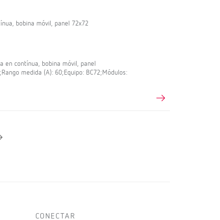
nua, bobina móvil, panel 72x72
en contínua, bobina móvil, panel
,5;Rango medida (A): 60;Equipo: BC72;Módulos:
CONECTAR