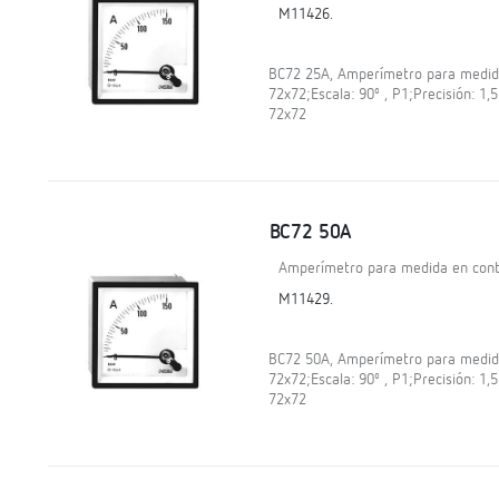
M11426.
BC72 25A, Amperímetro para medida 
72x72;Escala: 90º , P1;Precisión: 1
72x72
BC72 50A
Amperímetro para medida en contí
M11429.
BC72 50A, Amperímetro para medida 
72x72;Escala: 90º , P1;Precisión: 1
72x72