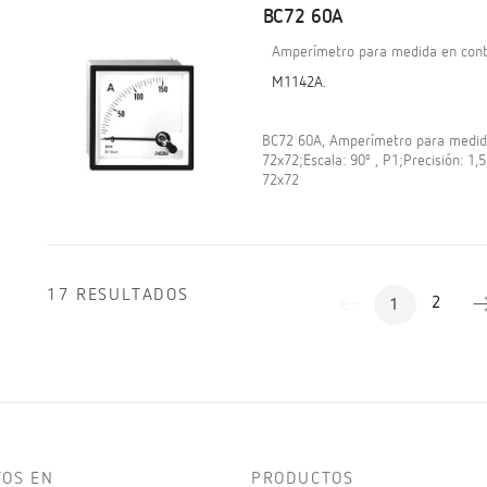
BC72 60A
Amperímetro para medida en contí
M1142A.
BC72 60A, Amperímetro para medida 
72x72;Escala: 90º , P1;Precisión: 1
72x72
17 RESULTADOS
2
1
TOS EN
PRODUCTOS