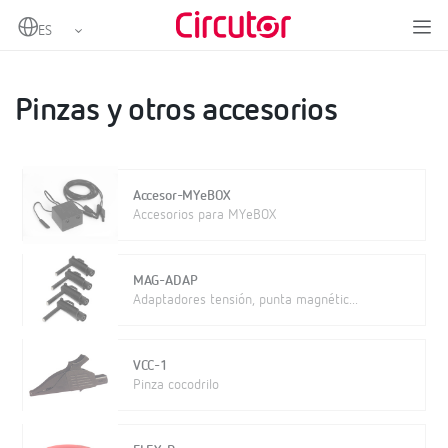
Home
Productos
Medida y control
Analizadores de redes portátiles
Pinzas y otros accesorios
Pinzas y otros accesorios
Accesor-MYeBOX
Accesorios para MYeBOX
MAG-ADAP
Adaptadores tensión, punta magnétic...
VCC-1
Pinza cocodrilo