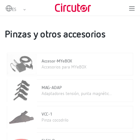
Home
Productos
Medida y control
Analizadores de redes portátiles
Pinzas y otros accesorios
Pinzas y otros accesorios
Accesor-MYeBOX
Accesorios para MYeBOX
MAG-ADAP
Adaptadores tensión, punta magnétic...
VCC-1
Pinza cocodrilo