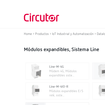
Home
Productos
IoT Industrial y Automatización
Datal
Módulos expandibles, Sistema Line
Line-M-4G
Módem 4G, Módulos
expandibles siste...
Line-M-4IO-R
Módulos expandibles E/S
relé, siste...