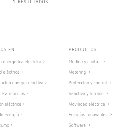
1 RESULTADOS
TOS EN
PRODUCTOS
a energética eléctrica
Medida y control
d eléctrica
Metering
ción energía reactiva
Protección y control
 de armónicos
Reactiva y filtrado
ón eléctrica
Movilidad eléctrica
e energía
Energías renovables
sumo
Software