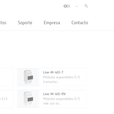
ctos
Soporte
Empresa
Contacto
Line-M-4IO-T
Módulos expandibles E/S
transistor,...
Line-M-4IO-RV
s E/S
Módulos expandibles E/S
relé con te...