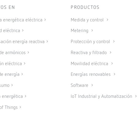
TOS EN
PRODUCTOS
a energética eléctrica
Medida y control
d eléctrica
Metering
ción energía reactiva
Protección y control
 de armónicos
Reactiva y filtrado
ón eléctrica
Movilidad eléctrica
e energía
Energías renovables
sumo
Software
a energética
IoT Industrial y Automatización
of Things