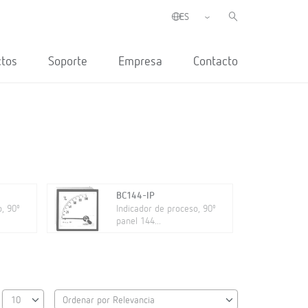
ctos
Soporte
Empresa
Contacto
BC144-IP
, 90º
Indicador de proceso, 90º
panel 144...