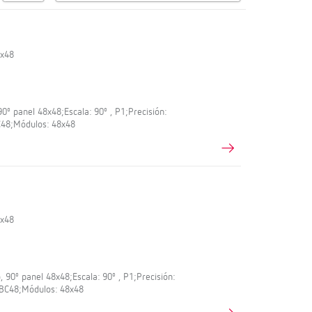
8x48
90º panel 48x48;Escala: 90º , P1;Precisión:
BC48;Módulos: 48x48
8x48
 90º panel 48x48;Escala: 90º , P1;Precisión:
: BC48;Módulos: 48x48