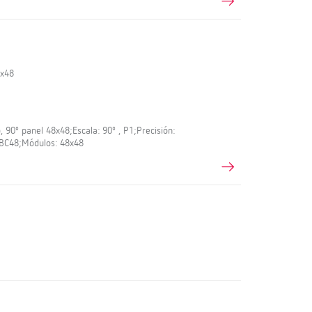
8x48
 90º panel 48x48;Escala: 90º , P1;Precisión:
: BC48;Módulos: 48x48