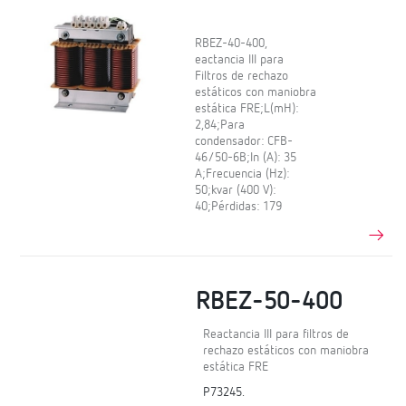
RBEZ-40-400,
eactancia III para
Filtros de rechazo
estáticos con maniobra
estática FRE;L(mH):
2,84;Para
condensador: CFB-
46/50-6B;In (A): 35
A;Frecuencia (Hz):
50;kvar (400 V):
40;Pérdidas: 179
RBEZ-50-400
Reactancia III para filtros de
rechazo estáticos con maniobra
estática FRE
P73245.