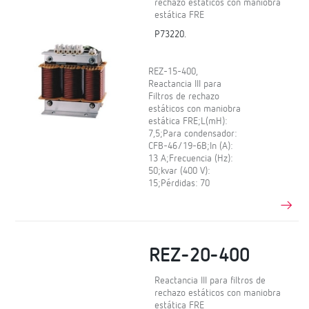
rechazo estáticos con maniobra
estática FRE
P73220.
REZ-15-400,
Reactancia III para
Filtros de rechazo
estáticos con maniobra
estática FRE;L(mH):
7,5;Para condensador:
CFB-46/19-6B;In (A):
13 A;Frecuencia (Hz):
50;kvar (400 V):
15;Pérdidas: 70
REZ-20-400
Reactancia III para filtros de
rechazo estáticos con maniobra
estática FRE