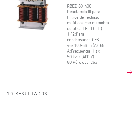
RBEZ-80-400,
Reactancia III para
Filtros de rechazo
estáticos con maniobra
estática FRE;L(mH):
1,42;Para
condensador: CFB-
46/100-6B;In (A): 68
A;Frecuencia (Hz):
50;kvar (400 V):
80;Pérdidas: 263
10 RESULTADOS