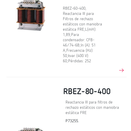
RBEZ-60-400,
Reactancia III para
Filtros de rechazo
estáticos con maniobra
estática FRE;L(mH):
1,89;Para
condensador: CFB-
46/74-6B;In (A): 51
A;Frecuencia (Hz):
50;kvar (400 V):
60;Pérdidas: 252
RBEZ-80-400
Reactancia III para filtros de
rechazo estáticos con maniobra
estática FRE
P73255.