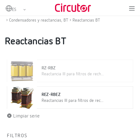
Home
Productos
Compensación de energía reactiva y filtrado de armónicos
Condensadores y reactancias, BT
Reactancias BT
Reactancias BT
RZ-RBZ
Reactancia III para filtros de rech...
REZ-RBEZ
Reactancias III para filtros de rec...
Limpiar serie
FILTROS