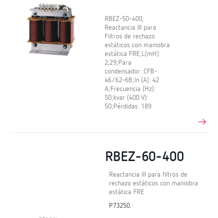
RBEZ-50-400,
Reactancia III para
Filtros de rechazo
estáticos con maniobra
estática FRE;L(mH):
2,29;Para
condensador: CFB-
46/62-6B;In (A): 42
A;Frecuencia (Hz):
50;kvar (400 V):
50;Pérdidas: 189
RBEZ-60-400
Reactancia III para filtros de
rechazo estáticos con maniobra
estática FRE
P73250.