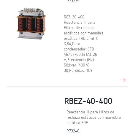
P73235.
REZ-30-400,
Reactancia III para
Filtros de rechazo
estáticos con maniobra
estática FRE;L(mH):
3,84;Para
condensador: CFB-
46/37-6B;In (A): 26
A;Frecuencia (Hz):
50;kvar (400 V):
30;Pérdidas: 109
RBEZ-40-400
Reactancia III para filtros de
rechazo estáticos con maniobra
estática FRE
P73240.