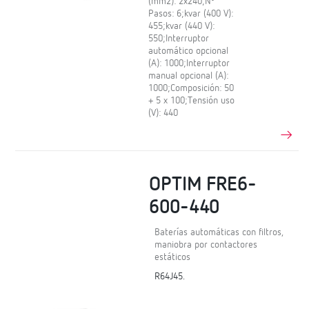
(mm2): 2x240;Nº
Pasos: 6;kvar (400 V):
455;kvar (440 V):
550;Interruptor
automático opcional
(A): 1000;Interruptor
manual opcional (A):
1000;Composición: 50
+ 5 x 100;Tensión uso
(V): 440
OPTIM FRE6-
600-440
Baterías automáticas con filtros,
maniobra por contactores
estáticos
R64J45.