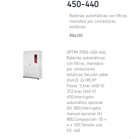
450-440
Baterías automáticas con filtros,
maniobra por contactores
estáticos
R64J30.
OPTIM FRE6-450-440,
Baterías automáticas
con filtros, maniobra
por contactores
estáticos;Sección cable
(mm2): 2x185;Nº
Pasos: 5;kvar (400 V):
372;kvar (440 V):
450;Interruptor
automático opcional
(A): 800;Interruptor
manual opcional (A):
800;Composición: 50 +
4 x 100;Tensión uso
(V): 440