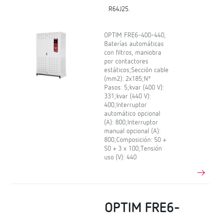
R64J25.
OPTIM FRE6-400-440,
Baterías automáticas
con filtros, maniobra
por contactores
estáticos;Sección cable
(mm2): 2x185;Nº
Pasos: 5;kvar (400 V):
331;kvar (440 V):
400;Interruptor
automático opcional
(A): 800;Interruptor
manual opcional (A):
800;Composición: 50 +
50 + 3 x 100;Tensión
uso (V): 440
OPTIM FRE6-