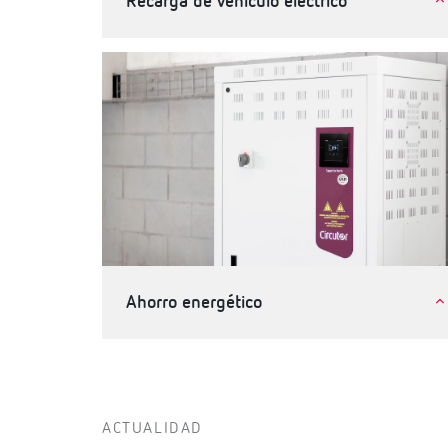
Recarga de vehículo eléctrico
Movilidad eléctrica
Ahorro energético
Industria
Terciario, edificios e infraestructuras
ACTUALIDAD