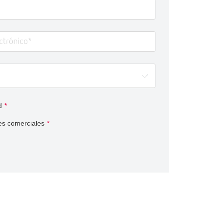
d
*
es comerciales
*