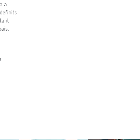
a a
definits
tant
aís.
r