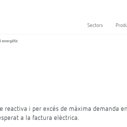
Sectors
Prod
i energètic
de reactiva i per excés de màxima demanda e
perat a la factura elèctrica.