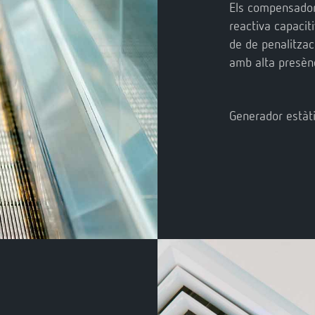
Els compensador
reactiva capacit
de de penalitzaci
amb alta presèn
Generador estàt