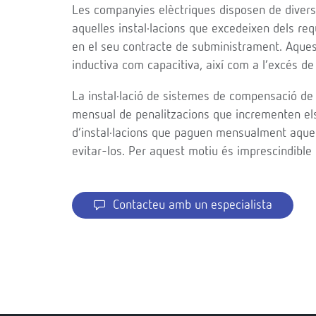
Les companyies elèctriques disposen de diverso
aquelles instal·lacions que excedeixen dels req
en el seu contracte de subministrament. Aques
inductiva com capacitiva, així com a l’excés de
La instal·lació de sistemes de compensació de
mensual de penalitzacions que incrementen els
d’instal·lacions que paguen mensualment aques
evitar-los. Per aquest motiu és imprescindible s
Contacteu amb un especialista