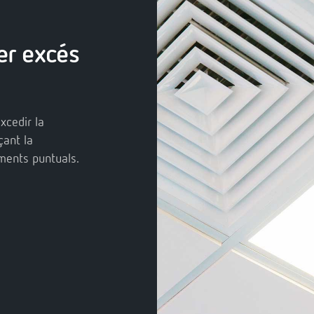
er excés
xcedir la
çant la
ments puntuals.