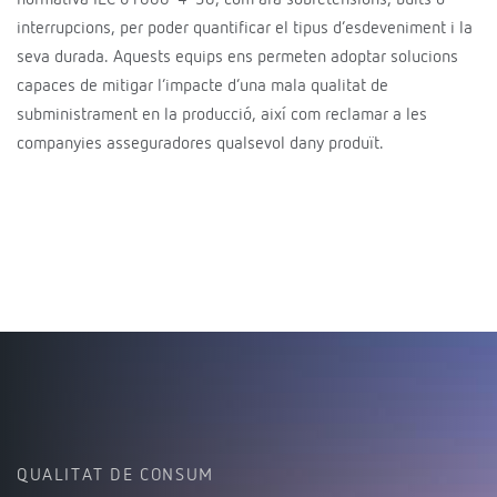
normativa IEC 61000-4-30, com ara sobretensions, buits o
interrupcions, per poder quantificar el tipus d’esdeveniment i la
seva durada. Aquests equips ens permeten adoptar solucions
capaces de mitigar l’impacte d’una mala qualitat de
subministrament en la producció, així com reclamar a les
companyies asseguradores qualsevol dany produït.
QUALITAT DE CONSUM