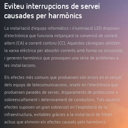
Eviteu interrupcions de servei
causades per harmònics
La instal·lació d’equips informàtics i il·luminació LED disposen
d’electrònica que funciona mitjançant la conversió de corrent
altern (CA) a corrent continu (CC). Aquestes càrregues utilitzen
la xarxa elèctrica per absorbir corrents amb forma no sinusoïdal,
i generen harmònics que provoquen una sèrie de problemes a
les instal·lacions.
Els efectes més comuns que produeixen són errors en el senyal
dels equips de telecomunicacions,
resets
en l’electrònica que
produeixen parades de servei, disparaments de proteccions o
sobreescalfament i deteriorament de conductors. Tots aquests
efectes suposen un gran sobrecost en l’explotació de la
infraestructura, evitables gràcies a la instal·lació de filtres
actius que eliminin els efectes causats pels harmònics.