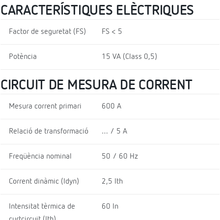
CARACTERÍSTIQUES ELÈCTRIQUES
Factor de seguretat (FS)
FS < 5
Potència
15 VA (Class 0,5)
CIRCUIT DE MESURA DE CORRENT
Mesura corrent primari
600 A
Relació de transformació
… / 5 A
Freqüència nominal
50 / 60 Hz
Corrent dinàmic (Idyn)
2,5 Ith
Intensitat tèrmica de
60 In
curtcircuit (Ith)