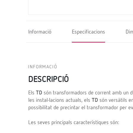
Informació
Especificacions
Di
INFORMACIÓ
DESCRIPCIÓ
Els
TD
són transformadors de corrent amb un di
les instal·lacions actuals, els
TD
són versàtils e
possibilitat de precintar el transformador per e
Les seves principals característiques són: