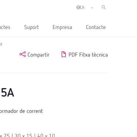
uctes
Suport
Empresa
Contacte
et
Compartir
PDF Fitxa tècnica
/5A
ormador de corrent
x 25 | 30 x 15 | 40 x 10