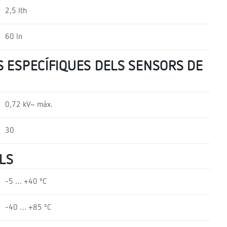
2,5 Ith
60 In
 ESPECÍFIQUES DELS SENSORS DE
0,72 kV~ máx.
30
LS
-5 … +40 ºC
-40 … +85 ºC