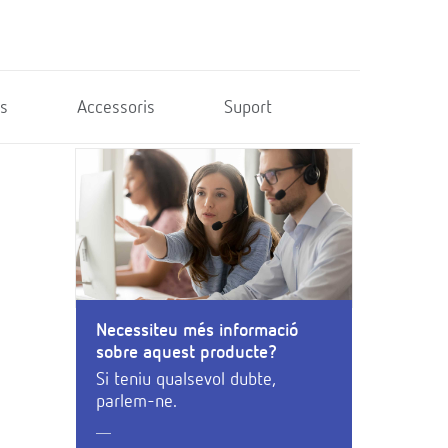
s
Accessoris
Suport
Necessiteu més informació
sobre aquest producte?
Si teniu qualsevol dubte,
parlem-ne.