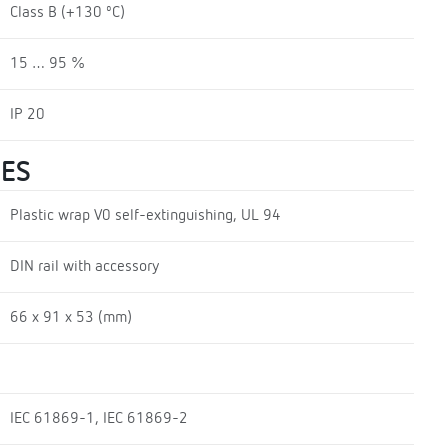
Class B (+130 ºC)
15 … 95 %
IP 20
UES
Plastic wrap V0 self-extinguishing, UL 94
DIN rail with accessory
66 x 91 x 53 (mm)
IEC 61869-1, IEC 61869-2