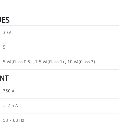
UES
3 kV
5
5 VA(Class 0.5) , 7,5 VA(Class 1) , 10 VA(Class 3)
ENT
750 A
… / 5 A
50 / 60 Hz