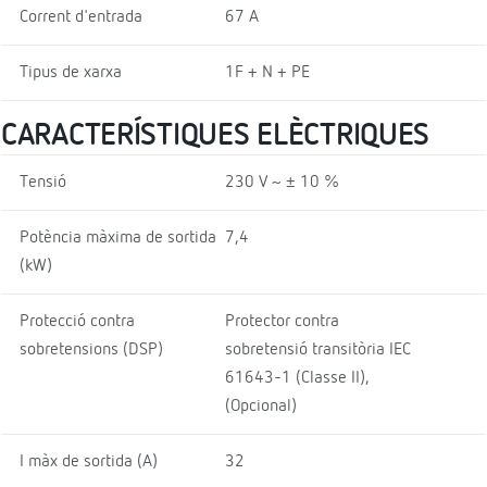
Corrent d'entrada
67 A
Tipus de xarxa
1F + N + PE
CARACTERÍSTIQUES ELÈCTRIQUES
Tensió
230 V ~ ± 10 %
Potència màxima de sortida
7,4
(kW)
Protecció contra
Protector contra
sobretensions (DSP)
sobretensió transitòria IEC
61643-1 (Classe II),
(Opcional)
I màx de sortida (A)
32