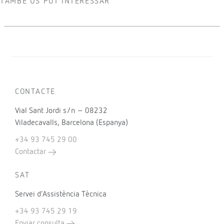
TAMBÉ US POT INTERESSAR
CONTACTE
Vial Sant Jordi s/n – 08232
Viladecavalls, Barcelona (Espanya)
+34 93 745 29 00
Contactar
SAT
Servei d’Assistència Tècnica
+34 93 745 29 19
Enviar consulta