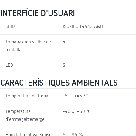
INTERFÍCIE D'USUARI
RFID
ISO/IEC 14443 A&B
Tamany àrea visible de
4"
pantalla
LED
Si
CARACTERÍSTIQUES AMBIENTALS
Temperatura de treball
-5 … +45 ºC
Temperatura
-40 … +60 ºC
d'emmagatzematge
Humitat relativa (sense
5 … 95 %