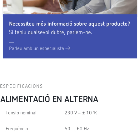
Necessiteu més informació sobre aquest producte?
Si teniu qualsevol dubte, parlem-ne.
Parleu amb un especialista
ESPECIFICACIONS
ALIMENTACIÓ EN ALTERNA
Tensió nominal
230 V ~ ± 10 %
Freqüència
50 … 60 Hz