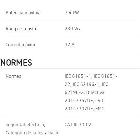
Potència màxima
7,4 kW
Rang de tensió
230 Vca
Corrent màxim
32 A
NORMES
Normes
IEC 61851-1, IEC 61851-
22, IEC 62196-1, IEC
62196-2, Directiva
2014/35/UE, LVD;
2014/30/UE, EMC
Seguretat elèctrica,
CAT III 300 V
Categoria de la instal·lació