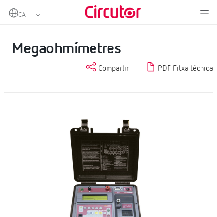
Home
Productes
Protecció i control
Equips de verificació de CT
Megaohmímetres
Megaohmímetres
Compartir
PDF Fitxa tècnica