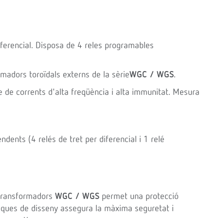
iferencial. Disposa de 4 reles programables
madors toroïdals externs de la sèrie
WGC / WGS
.
e de corrents d'alta freqüència i alta immunitat. Mesura
ents (4 relés de tret per diferencial i 1 relé
 transformadors
WGC / WGS
permet una protecció
ístiques de disseny assegura la màxima seguretat i