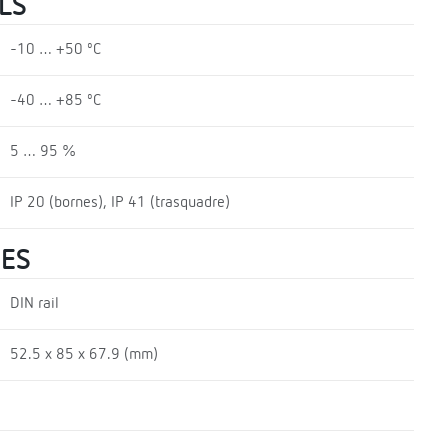
LS
-10 … +50 ºC
-40 … +85 ºC
5 … 95 %
IP 20 (bornes), IP 41 (trasquadre)
UES
DIN rail
52.5 x 85 x 67.9 (mm)