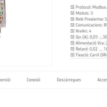
Protocol: Modbu
Mòduls: 3
Relé Prealarma: S
Comunicacions: 
Nrelès: 4
IΔn (A): 0,03 …3
Alimentació Vca: 
Retard: 0,02 … 10
Fixació: Carril DIN
mensió
Conexió
Descàrregues
Acces