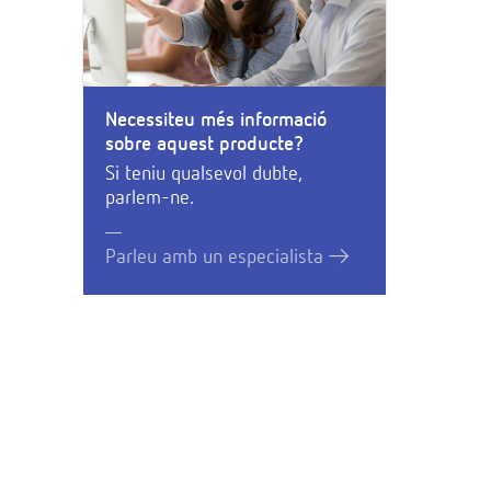
Necessiteu més informació
sobre aquest producte?
Si teniu qualsevol dubte,
parlem-ne.
Parleu amb un especialista