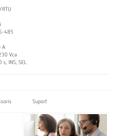
s/RTU
i
RS-485
0 A
230 Vca
 s, INS, SEL
soris
Suport