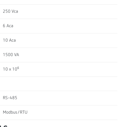
250 Vca
6 Aca
10 Aca
1500 VA
6
10 x 10
RS-485
Modbus/RTU